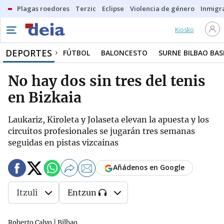
Plagas roedores
Terzic
Eclipse
Violencia de género
Inmigra
Kiosko
DEPORTES
FÚTBOL
BALONCESTO
SURNE BILBAO BA
No hay dos sin tres del tenis
en Bizkaia
Laukariz, Kiroleta y Jolaseta elevan la apuesta y los
circuitos profesionales se jugarán tres semanas
seguidas en pistas vizcainas
Añádenos en Google
Itzuli
Entzun
Roberto Calvo | Bilbao