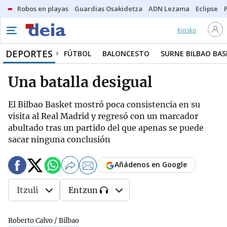
Robos en playas
Guardias Osakidetza
ADN Lezama
Eclipse
Kiosko
DEPORTES
FÚTBOL
BALONCESTO
SURNE BILBAO BA
Una batalla desigual
El Bilbao Basket mostró poca consistencia en su
visita al Real Madrid y regresó con un marcador
abultado tras un partido del que apenas se puede
sacar ninguna conclusión
Añádenos en Google
Itzuli
Entzun
Roberto Calvo / Bilbao