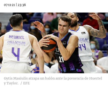
07·11·21
|
23:38
Gytis Masiulis atrapa un balón ante la presencia de Huertel
y Taylor.
EFE