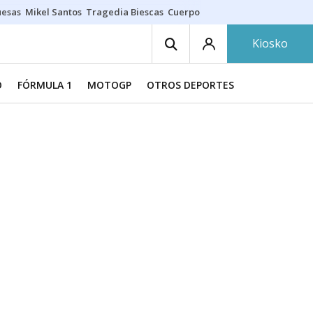
uesas
Mikel Santos
Tragedia Biescas
Cuerpo ría
Inmigración Bizkaia
Kiosko
O
FÓRMULA 1
MOTOGP
OTROS DEPORTES