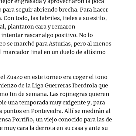
ejor engrasada y aprovecharon la poca
o para seguir abriendo brecha. Para hacer
Con todo, las fabriles, fieles a su estilo,
nal, plantaron cara y remaron
intentar rascar algo positivo. No lo
feo se marchó para Asturias, pero al menos
l marcador final en un duelo de altísimo
del Zuazo en este torneo era coger el tono
ienzo de la Liga Guerreras Iberdrola que
imo fin de semana. Las rojinegras quieren
ie una temporada muy exigente y, para
os puntos en Pontevedra. Allí se medirán al
sa Porriño, un viejo conocido para las de
 muy cara la derrota en su casa y ante su