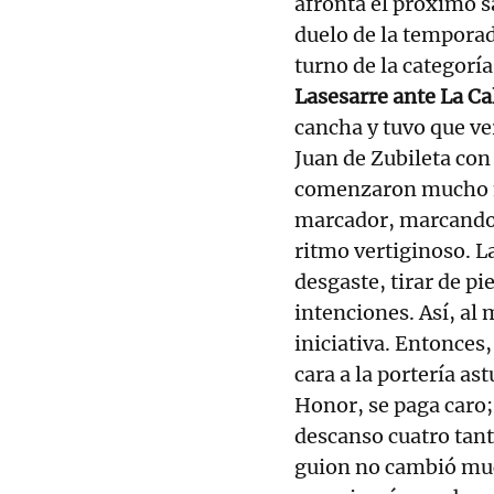
afronta el próximo s
duelo de la temporad
turno de la categorí
Lasesarre ante La Ca
cancha y tuvo que ve
Juan de Zubileta con
comenzaron mucho m
marcador, marcando 
ritmo vertiginoso. L
desgaste, tirar de pi
intenciones. Así, al 
iniciativa. Entonces,
cara a la portería as
Honor, se paga caro; 
descanso cuatro tant
guion no cambió much