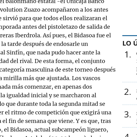
el balonmano estatal -el Unicaja Banco
 Evolution Zuazo acompañaron a los antes
sirvió para que todos ellos realizaran el
mporada antes del pistoletazo de salida de
reras Iberdrola. Así pues, el Bidasoa fue el
LO 
 la tarde después de endosarle un
1
al Sinfín, que nada pudo hacer ante la
dad del rival. De esta forma, el conjunto
 categoría masculina de este torneo después
a mirilla más que ajustada. Los vascos
 nada más comenzar, en apenas dos
2
la igualdad inicial y se marcharon al
lo que durante toda la segunda mitad se
3
r el ritmo de competición que exigirá una
el fin de semana que viene. Y es que, tras
, el Bidasoa, actual subcampeón liguero,
4