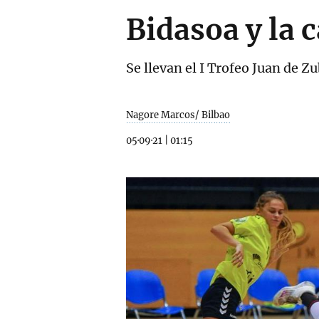
Bidasoa y la 
Se llevan el I Trofeo Juan de Z
Nagore Marcos/ Bilbao
05·09·21
|
01:15