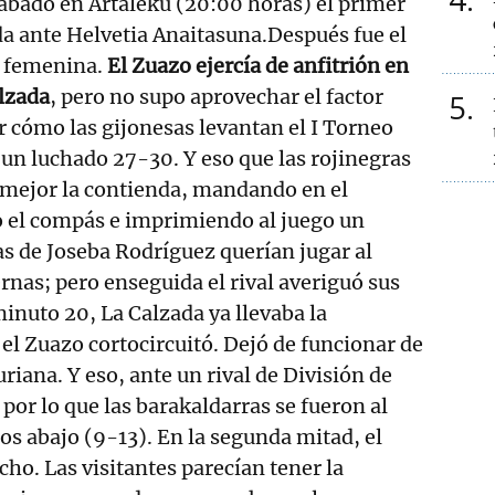
ábado en Artaleku (20:00 horas) el primer
a ante Helvetia Anaitasuna.Después fue el
a femenina.
El Zuazo ejercía de anfitrión en
lzada
, pero no supo aprovechar el factor
5
r cómo las gijonesas levantan el I Torneo
 un luchado 27-30. Y eso que las rojinegras
ejor la contienda, mandando en el
el compás e imprimiendo al juego un
as de Joseba Rodríguez querían jugar al
ernas; pero enseguida el rival averiguó sus
minuto 20, La Calzada ya llevaba la
 el Zuazo cortocircuitó. Dejó de funcionar de
turiana. Y eso, ante un rival de División de
por lo que las barakaldarras se fueron al
os abajo (9-13). En la segunda mitad, el
o. Las visitantes parecían tener la