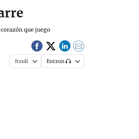
arre
s corazón que juego
Itzuli
Entzun