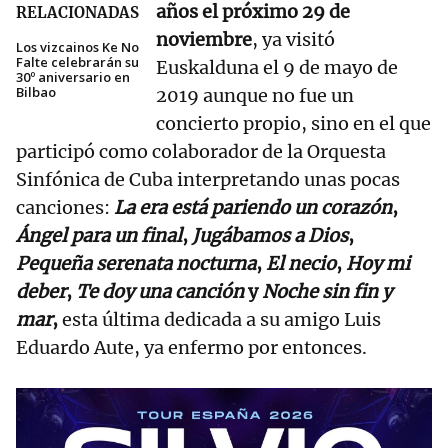
años el próximo 29 de
RELACIONADAS
noviembre
, ya visitó
Los vizcainos Ke No
Falte celebrarán su
Euskalduna el 9 de mayo de
30º aniversario en
Bilbao
2019 aunque no fue un
concierto propio, sino en el que
participó como colaborador de la Orquesta
Sinfónica de Cuba interpretando unas pocas
canciones:
La era está pariendo un corazón
,
Ángel para un final
,
Jugábamos a Dios
,
Pequeña serenata nocturna
,
El necio
,
Hoy mi
deber
,
Te doy una canción
y
Noche sin fin y
mar
,
esta última dedicada a su amigo Luis
Eduardo Aute, ya enfermo por entonces.