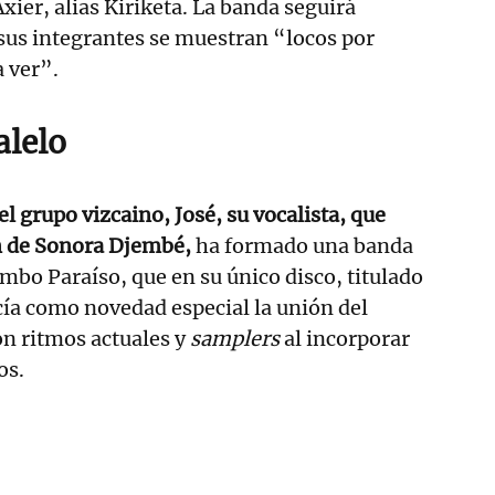
Axier, alias Kiriketa. La banda seguirá
sus integrantes se muestran “locos por
a ver”.
alelo
el grupo vizcaino, José, su vocalista, que
n de Sonora Djembé,
ha formado una banda
mbo Paraíso, que en su único disco, titulado
ecía como novedad especial la unión del
on ritmos actuales y
samplers
al incorporar
os.