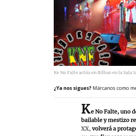
Ke No Falte actúa en Bilbao en la Sala 
¿Ya nos sigues?
Márcanos como me
K
e No Falte, uno d
bailable y mestizo r
XX,
volverá a protag