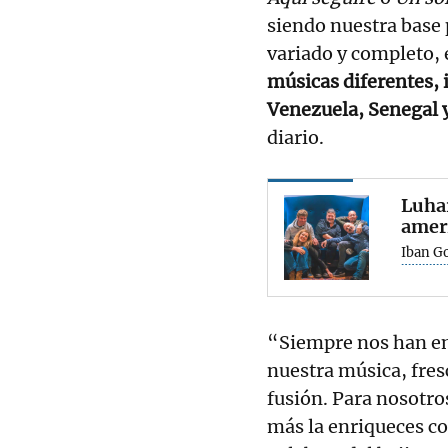
siendo nuestra base
variado y completo, 
músicas diferentes, 
Venezuela, Senegal 
diario.
Luhar
amer
Iban Go
“Siempre nos han enc
nuestra música, fresc
fusión. Para nosotro
más la enriqueces co