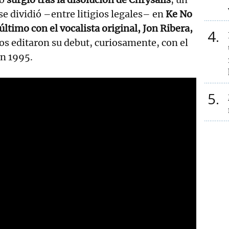
e dividió –entre litigios legales– en
Ke No
 último con el vocalista original, Jon Ribera,
4
s editaron su debut, curiosamente, con el
en 1995.
5