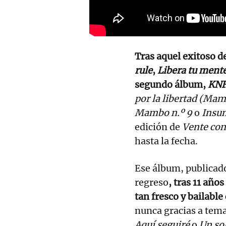
Tras aquel exitoso d
rule
,
Libera tu ment
segundo álbum,
KN
por la libertad (Mam
Mambo n.º 9
o
Insu
edición de
Vente co
hasta la fecha.
Ese álbum, publicad
regreso
, tras 11 año
tan fresco y bailabl
nunca gracias a te
Aquí seguiré
o
Un so