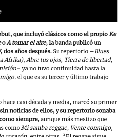
ebut, que incluyó clásicos como el propio
Ke
e
o
A tomar el aire
, la banda publicó un
F
, dos años después.
Su repertorio –
Blues
a Afrika)
,
Abre tus ojos
,
Tierra de libertad
,
misión
– ya no tuvo continuidad hasta la
nmigo
, el que es su tercer y último trabajo
o hace casi década y media, marcó su primer
s sin noticias de ellos, y su repertorio sonaba
e como siempre,
aunque más mestizo que
mas como
Mi samba reggae
,
Vente conmigo
,
lo corazón
, entre otras. “El reggae sigue