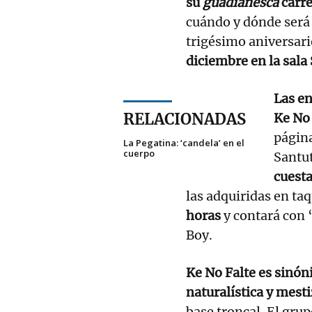
su
guadianesca
carre
cuándo y dónde será 
trigésimo aniversari
diciembre en la sala
Las en
RELACIONADAS
Ke No 
página
La Pegatina: ‘candela’ en el
cuerpo
Santu
cuest
las adquiridas en taq
horas
y contará con 
Boy.
Ke No Falte es sinóni
naturalística y mesti
base troncal. El gru