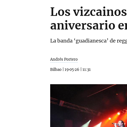
Los vizcainos
aniversario e
La banda ‘guadianesca’ de regg
Andrés Portero
Bilbao
|
19·05·26
|
11:31