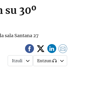
n su 30º
la sala Santana 27
Itzuli
Entzun