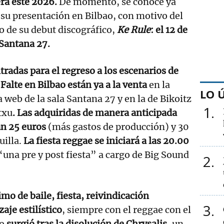
ra este 2026.
De momento, se conoce ya
su presentación en Bilbao, con motivo del
o de su debut discográfico,
Ke Rule
: el 12 de
 Santana 27.
tradas para el regreso a los escenarios de
Falte en Bilbao están ya a la venta
en la
LO 
 web de la sala Santana 27 y en la de Bikoitz
1
txu
. Las adquiridas de manera anticipada
an 25 euros
(más gastos de producción) y 30
uilla.
La fiesta reggae se iniciará a las 20.00
“una pre y post fiesta” a cargo de Big Sound
2
mo de baile, fiesta, reivindicación
3
zaje estilístico
, siempre con el reggae con el
po
surgió tras la disolución de Chrysalis
, un