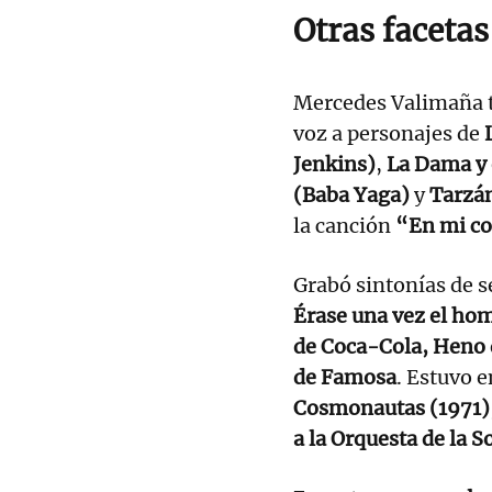
Otras faceta
Mercedes Valimaña 
voz a personajes de
Jenkins)
,
La Dama y 
(Baba Yaga)
y
Tarzán
la canción
“En mi co
Grabó sintonías de 
Érase una vez el ho
de Coca-Cola, Heno 
de Famosa
. Estuvo 
Cosmonautas (1971)
a la Orquesta de la 