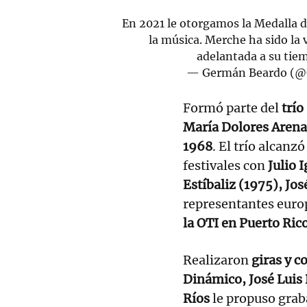
En 2021 le otorgamos la Medalla 
la música. Merche ha sido la
adelantada a su tie
— Germán Beardo (
Formó parte del
trío
María Dolores Arena
1968
. El trío alcanz
festivales con
Julio 
Estíbaliz (1975), Jos
representantes eur
la OTI en Puerto Ric
Realizaron
giras y c
Dinámico, José Luis 
Ríos
le propuso grab