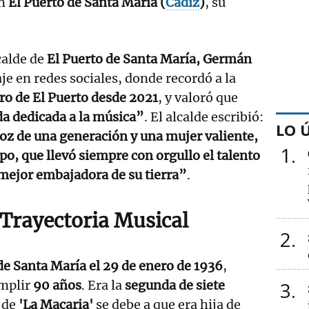
n
El Puerto de Santa María (
Cádiz
)
, su
calde de
El Puerto de Santa María, Germán
je en redes sociales, donde recordó a la
ro de El Puerto desde 2021
, y valoró que
da dedicada a la música”
. El alcalde escribió:
LO 
oz de una generación y una mujer valiente,
1
po, que llevó siempre con orgullo el talento
mejor embajadora de su tierra”
.
Trayectoria Musical
2
de Santa María el 29 de enero de 1936
,
umplir
90 años
. Era la
segunda de siete
3
 de
'La Macaria'
se debe a que era hija de