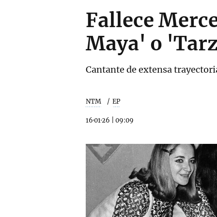
Fallece Merce
Maya' o 'Tar
Cantante de extensa trayectoria
NTM
EP
16·01·26
|
09:09