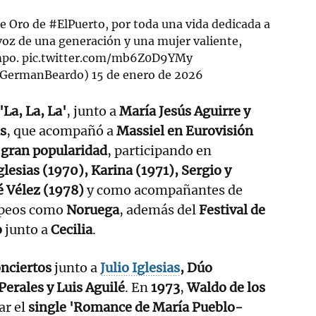
de Oro de
#ElPuerto
, por toda una vida dedicada a
 voz de una generación y una mujer valiente,
mpo.
pic.twitter.com/mb6Z0D9YMy
@GermanBeardo)
15 de enero de 2026
 'La, La, La'
, junto a
María Jesús Aguirre y
s
, que acompañó a
Massiel en Eurovisión
ó
gran popularidad
, participando en
Iglesias (1970), Karina (1971), Sergio y
é Vélez (1978)
y como acompañantes de
opeos como
Noruega
, además del
Festival de
o
junto a
Cecilia
.
onciertos
junto a
Julio Iglesias
, Dúo
Perales y Luis Aguilé
. En
1973
,
Waldo de los
ar el
single 'Romance de María Pueblo-