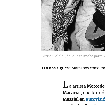
El trío 'Lalalá', del que formaba parte 
¿Ya nos sigues?
Márcanos como me
L
a artista
Mercede
Macaria'
, que formó 
Massiel en
Eurovisi