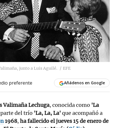
Valimaña, junto a Luis Aguilé.
EFE
dio preferente
Añádenos en Google
s Valimaña Lechuga
, conocida como
'La
parte del trío
'La, La, La'
que acompañó a
ón
1968
,
ha fallecido el jueves 15 de enero de