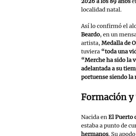
2026 a los 89 años
e
localidad natal.
Así lo confirmó el al
Beardo
, en un mensa
artista,
Medalla de O
tuviera
“toda una vi
“Merche ha sido la v
adelantada a su tiem
portuense siendo la 
Formación y 
Nacida en
El Puerto 
estaba a punto de c
hermanos
. Su apodo