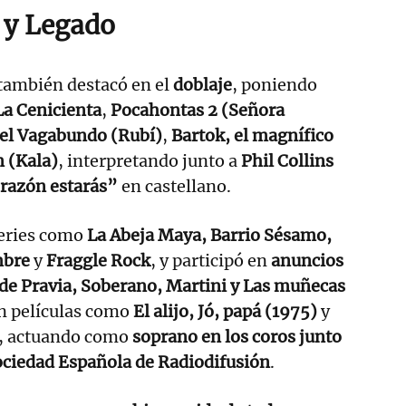
s y Legado
también destacó en el
doblaje
, poniendo
La Cenicienta
,
Pocahontas 2 (Señora
el Vagabundo (Rubí)
,
Bartok, el magnífico
 (Kala)
, interpretando junto a
Phil Collins
razón estarás”
en castellano.
series como
La Abeja Maya, Barrio Sésamo,
mbre
y
Fraggle Rock
, y participó en
anuncios
de Pravia, Soberano, Martini y Las muñecas
en películas como
El alijo, Jó, papá (1975)
y
, actuando como
soprano en los coros junto
Sociedad Española de Radiodifusión
.