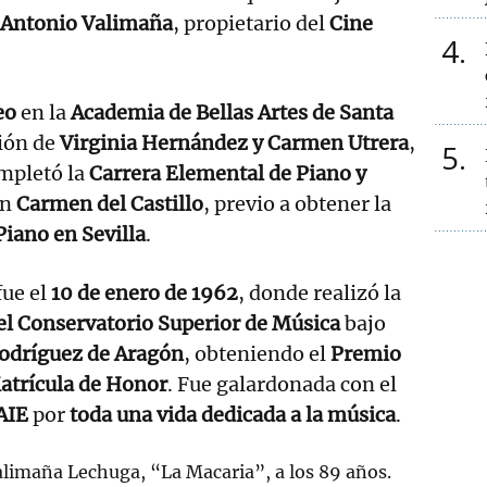
 Antonio Valimaña
, propietario del
Cine
4
eo
en la
Academia de Bellas Artes de Santa
ción de
Virginia Hernández y Carmen Utrera
,
5
mpletó la
Carrera Elemental de Piano y
on
Carmen del Castillo
, previo a obtener la
Piano en Sevilla
.
fue el
10 de enero de 1962
, donde realizó la
el Conservatorio Superior de Música
bajo
odríguez de Aragón
, obteniendo el
Premio
Matrícula de Honor
. Fue galardonada con el
AIE
por
toda una vida dedicada a la música
.
limaña Lechuga, “La Macaria”, a los 89 años.