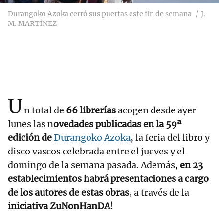
Durangoko Azoka cerró sus puertas este fin de semana
J.
M. MARTÍNEZ
U
n total de
66 librerías
acogen desde ayer
lunes las n
ovedades publicadas en la 59ª
edición de
Durangoko Azoka
, la feria del libro y
disco vascos celebrada entre el jueves y el
domingo de la semana pasada. Además,
en 23
establecimientos habrá presentaciones a cargo
de los autores de estas obras
, a través de la
iniciativa ZuNonHanDA
!