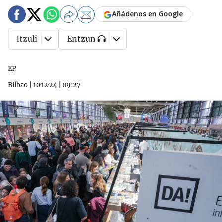
Añádenos en Google
Itzuli
Entzun
EP
Bilbao
|
10·12·24
|
09:27