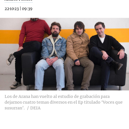
22·10·23
|
09:39
Los de Arana han vuelto al estudio de grabación para
dejarnos cuatro temas diversos en el Ep titulado ‘Voces que
susurran’.
DEIA