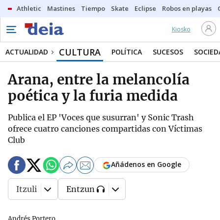
Athletic
Mastines
Tiempo
Skate
Eclipse
Robos en playas
Kiosko
CULTURA
ACTUALIDAD
POLÍTICA
SUCESOS
SOCIED
Arana, entre la melancolía
poética y la furia medida
Publica el EP 'Voces que susurran' y Sonic Trash
ofrece cuatro canciones compartidas con Víctimas
Club
Añádenos en Google
Itzuli
Entzun
Andrés Portero