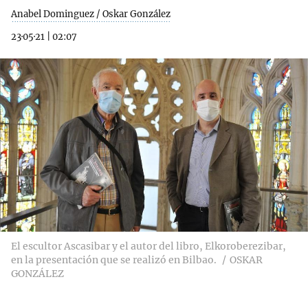
Anabel Dominguez / Oskar González
23·05·21
|
02:07
El escultor Ascasibar y el autor del libro, Elkoroberezibar,
en la presentación que se realizó en Bilbao.
OSKAR
GONZÁLEZ