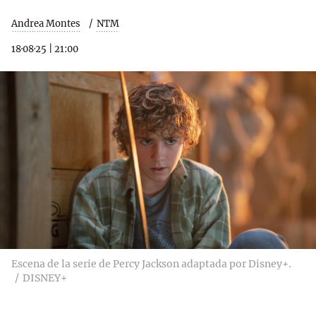
Andrea Montes
NTM
18·08·25
|
21:00
Escena de la serie de Percy Jackson adaptada por Disney+.
DISNEY+