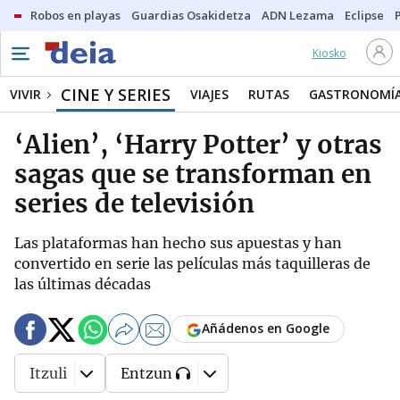
Robos en playas
Guardias Osakidetza
ADN Lezama
Eclipse
Kiosko
CINE Y SERIES
VIVIR
VIAJES
RUTAS
GASTRONOMÍ
‘Alien’, ‘Harry Potter’ y otras
sagas que se transforman en
series de televisión
Las plataformas han hecho sus apuestas y han
convertido en serie las películas más taquilleras de
las últimas décadas
Añádenos en Google
Itzuli
Entzun