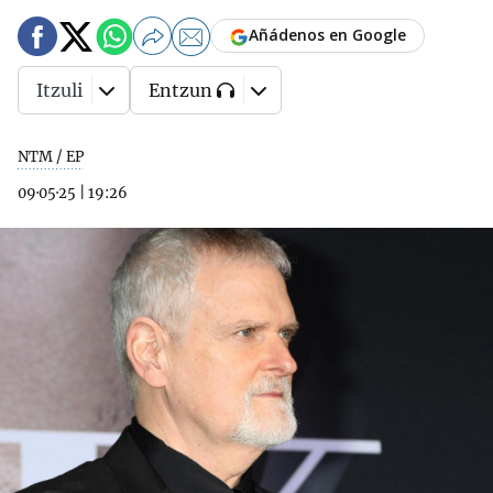
Añádenos en Google
Itzuli
Entzun
NTM / EP
09·05·25
|
19:26