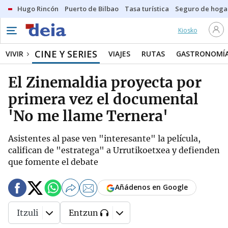
Hugo Rincón
Puerto de Bilbao
Tasa turística
Seguro de hoga
Kiosko
CINE Y SERIES
VIVIR
VIAJES
RUTAS
GASTRONOMÍ
El Zinemaldia proyecta por
primera vez el documental
'No me llame Ternera'
Asistentes al pase ven "interesante" la película,
califican de "estratega" a Urrutikoetxea y defienden
que fomente el debate
Añádenos en Google
Itzuli
Entzun