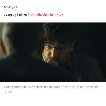
NTM / EP
22·09·23
|
16:20
|
Actualizado a las 16:24
Fotograma de la entrevista de Jordi Évole a 'Josu Ternera'.
EP