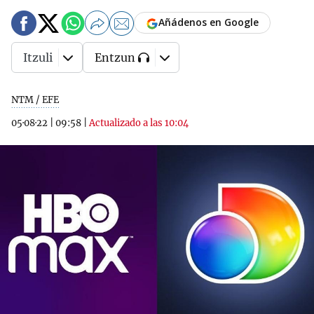
Añádenos en Google
Itzuli
Entzun
NTM / EFE
05·08·22
|
09:58
|
Actualizado a las 10:04