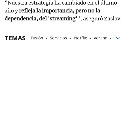
"Nuestra estrategia ha cambiado en el último
año y
refleja la importancia, pero no la
dependencia, del 'streaming'
", aseguró Zaslav.
TEMAS
Fusión
Servicios
Netflix
verano
Disney
CEO
HBO Max
Warner Bros. Discovery
Plataformas digitales
Cine
series
DC Comics
CNN
Apple TV