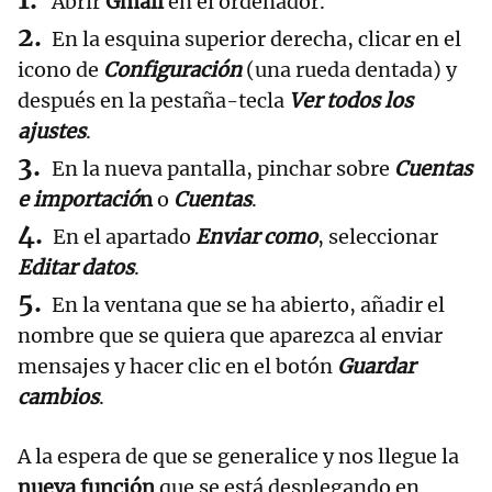
Abrir
Gmail
en el ordenador.
En la esquina superior derecha, clicar en el
icono de
Configuración
(una rueda dentada) y
después en la pestaña-tecla
Ver todos los
ajustes
.
En la nueva pantalla, pinchar sobre
Cuentas
e importació
n
o
Cuentas
.
En el apartado
Enviar como
, seleccionar
Editar datos
.
En la ventana que se ha abierto, añadir el
nombre que se quiera que aparezca al enviar
mensajes y hacer clic en el botón
Guardar
cambios
.
A la espera de que se generalice y nos llegue la
nueva función
que se está desplegando en