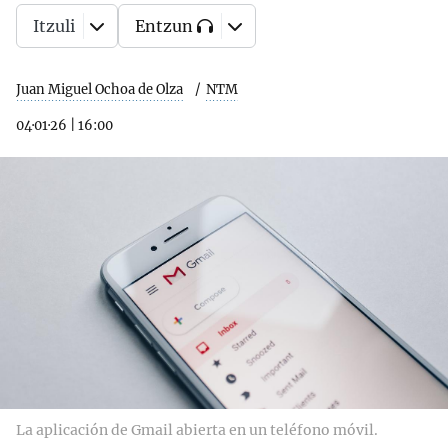
Itzuli
Entzun
Juan Miguel Ochoa de Olza
NTM
04·01·26
|
16:00
La aplicación de Gmail abierta en un teléfono móvil.