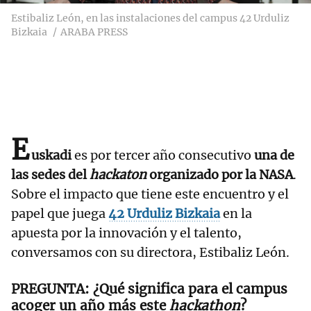
Estibaliz León, en las instalaciones del campus 42 Urduliz
Bizkaia
ARABA PRESS
E
uskadi
es por tercer año consecutivo
una de
las sedes del
hackaton
organizado por la NASA
.
Sobre el impacto que tiene este encuentro y el
papel que juega
42 Urduliz Bizkaia
en la
apuesta por la innovación y el talento,
conversamos con su directora, Estibaliz León.
¿Qué significa para el campus
acoger un año más este
hackathon
?