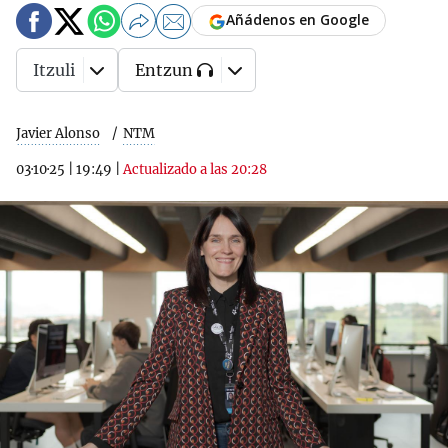
Añádenos en Google
Itzuli
Entzun
Javier Alonso
NTM
03·10·25
|
19:49
|
Actualizado a las 20:28