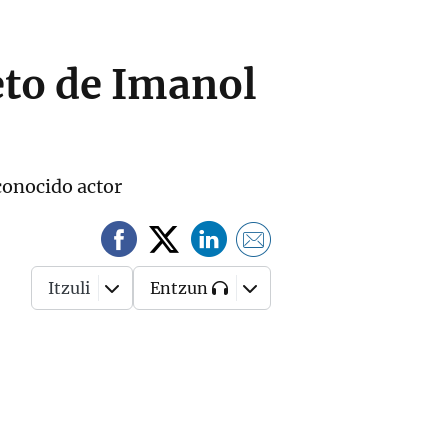
eto de Imanol
 conocido actor
Itzuli
Entzun