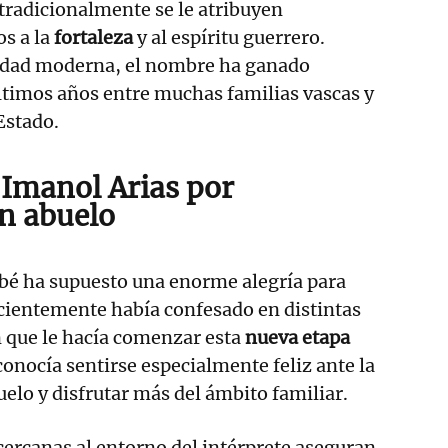
 tradicionalmente se le atribuyen
os a la
fortaleza
y al espíritu guerrero.
idad moderna, el nombre ha ganado
ltimos años entre muchas familias vascas y
Estado.
 Imanol Arias por
en abuelo
ebé ha supuesto una enorme alegría para
cientemente había confesado en distintas
ón que le hacía comenzar esta
nueva etapa
econocía sentirse especialmente feliz ante la
uelo y disfrutar más del ámbito familiar.
ercanas al entorno del intérprete aseguran