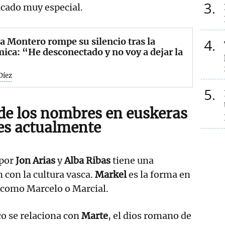
3
ficado muy especial.
 Montero rompe su silencio tras la
4
ica: “He desconectado y no voy a dejar la
Díez
5
de los nombres en euskeras
es actualmente
 por
Jon Arias
y
Alba Ribas
tiene una
 con la cultura vasca.
Markel
es la forma en
como Marcelo o Marcial.
o se relaciona con
Marte
, el dios romano de