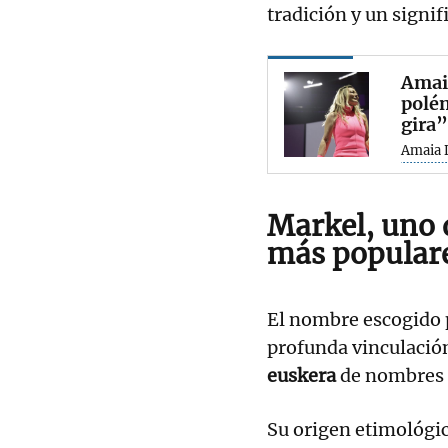
tradición y un signi
Amaia
polém
gira”
Amaia 
Markel, uno 
más popular
El nombre escogido
profunda vinculación
euskera
de nombres 
Su origen etimológic