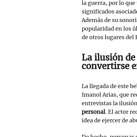
la guerra, por lo que
significados asociad
Además de su sonor
popularidad en los ú
de otros lugares del 
La ilusión de
convertirse 
La llegada de este b
Imanol Arias, que re
entrevistas la ilusi
personal
. El actor r
idea de ejercer de ab
De hecho, personas c