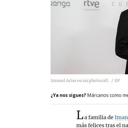
Imanol Arias en un photocall.
EP
¿Ya nos sigues?
Márcanos como me
L
a familia de
Iman
más felices tras el n