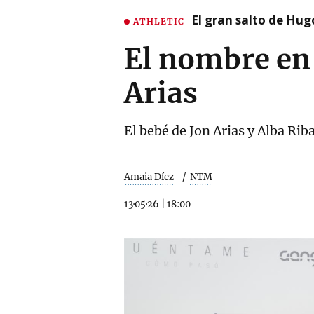
El gran salto de Hug
ATHLETIC
El nombre en 
Arias
El bebé de Jon Arias y Alba Riba
Amaia Díez
NTM
13·05·26
|
18:00