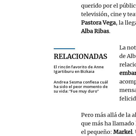
querido por el públic
televisión, cine y te
Pastora Vega
, la lle
Alba Ribas
.
La not
RELACIONADAS
de Alb
relaci
El rincón favorito de Anne
Igartiburu en Bizkaia
embar
acomp
Andrea Sesma confiesa cuál
ha sido el peor momento de
mensaj
su vida: “Fue muy duro”
felici
Pero más allá de la a
que más ha llamado l
el pequeño:
Markel
.