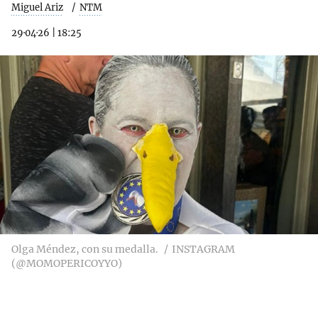
Miguel Ariz
NTM
29·04·26
|
18:25
Olga Méndez, con su medalla.
INSTAGRAM
(@MOMOPERICOYYO)