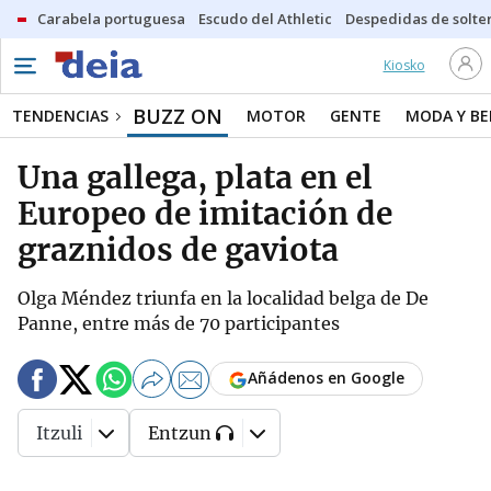
Carabela portuguesa
Escudo del Athletic
Despedidas de solte
Kiosko
BUZZ ON
TENDENCIAS
MOTOR
GENTE
MODA Y BE
Una gallega, plata en el
Europeo de imitación de
graznidos de gaviota
Olga Méndez triunfa en la localidad belga de De
Panne, entre más de 70 participantes
Añádenos en Google
Itzuli
Entzun