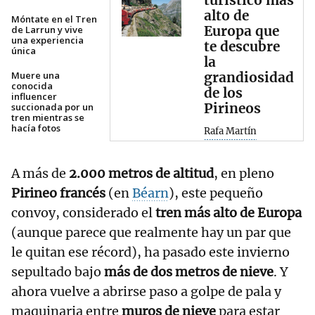
turístico más
alto de
Móntate en el Tren
Europa que
de Larrun y vive
una experiencia
te descubre
única
la
Muere una
grandiosidad
conocida
de los
influencer
Pirineos
succionada por un
tren mientras se
hacía fotos
Rafa Martín
A más de
2.000 metros de altitud
, en pleno
Pirineo francés
(en
Béarn
), este pequeño
convoy, considerado el
tren más alto de Europa
(aunque parece que realmente hay un par que
le quitan ese récord), ha pasado este invierno
sepultado bajo
más de dos metros de nieve
. Y
ahora vuelve a abrirse paso a golpe de pala y
maquinaria entre
muros de nieve
para estar