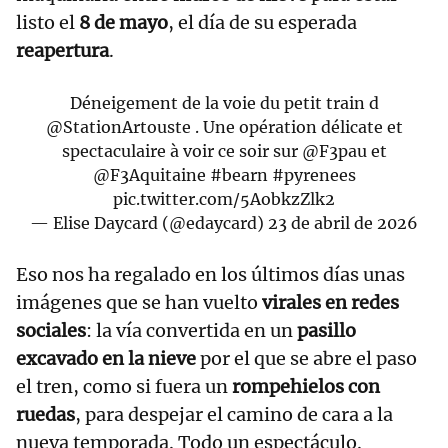
listo el
8 de mayo
, el día de su esperada
reapertura
.
Déneigement de la voie du petit train d
@StationArtouste
. Une opération délicate et
spectaculaire à voir ce soir sur
@F3pau
et
@F3Aquitaine
#bearn
#pyrenees
pic.twitter.com/5AobkzZlk2
— Elise Daycard (@edaycard)
23 de abril de 2026
Eso nos ha regalado en los últimos días unas
imágenes que se han vuelto
virales en redes
sociales
: la vía convertida en un
pasillo
excavado en la nieve
por el que se abre el paso
el tren, como si fuera un
rompehielos con
ruedas
, para despejar el camino de cara a la
nueva temporada. Todo un espectáculo.