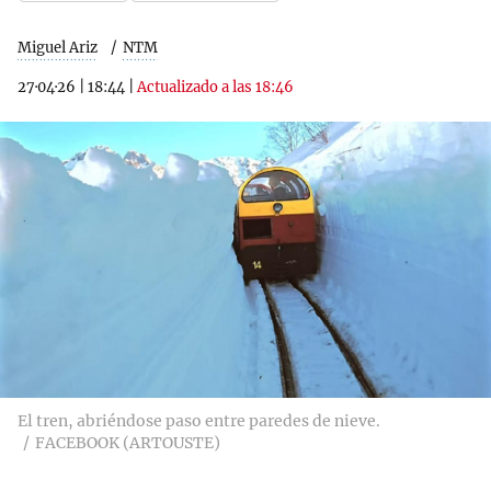
Miguel Ariz
NTM
27·04·26
|
18:44
|
Actualizado a las 18:46
El tren, abriéndose paso entre paredes de nieve.
FACEBOOK (ARTOUSTE)