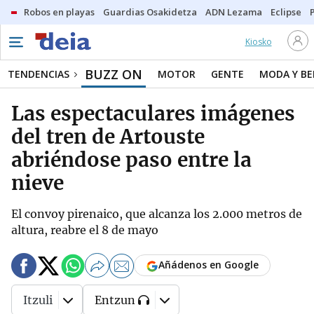
Robos en playas
Guardias Osakidetza
ADN Lezama
Eclipse
Kiosko
BUZZ ON
TENDENCIAS
MOTOR
GENTE
MODA Y BE
Las espectaculares imágenes
del tren de Artouste
abriéndose paso entre la
nieve
El convoy pirenaico, que alcanza los 2.000 metros de
altura, reabre el 8 de mayo
Añádenos en Google
Itzuli
Entzun