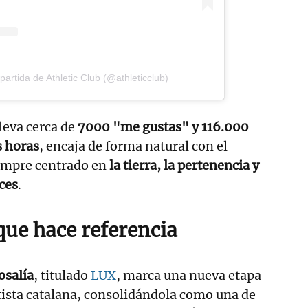
artida de Athletic Club (@athleticclub)
lleva cerca de
7000 "me gustas" y 116.000
s horas
, encaja de forma natural con el
iempre centrado en
la tierra, la pertenencia y
íces
.
 que hace referencia
osalía
, titulado
LUX
, marca una nueva etapa
artista catalana, consolidándola como una de