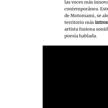
las voces más innov
contemporánea. Este 
de Motomami, se alej
territorio más
intros
artista fusiona soni
poesía hablada.