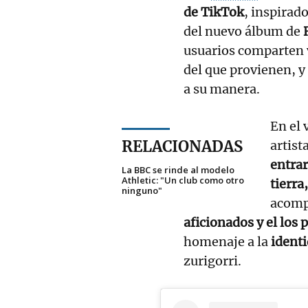
de TikTok
, inspirad
del nuevo álbum de
usuarios comparten v
del que provienen, y 
a su manera.
En el 
RELACIONADAS
artist
entrar
La BBC se rinde al modelo
Athletic: "Un club como otro
tierra
ninguno"
acomp
aficionados y el los 
homenaje a la
identi
zurigorri.