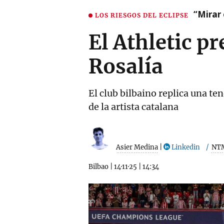
“Mirar 
LOS RIESGOS DEL ECLIPSE
El Athletic p
Rosalía
El club bilbaino replica una t
de la artista catalana
Asier Medina
|
Linkedin
NT
Bilbao
|
14·11·25
|
14:34