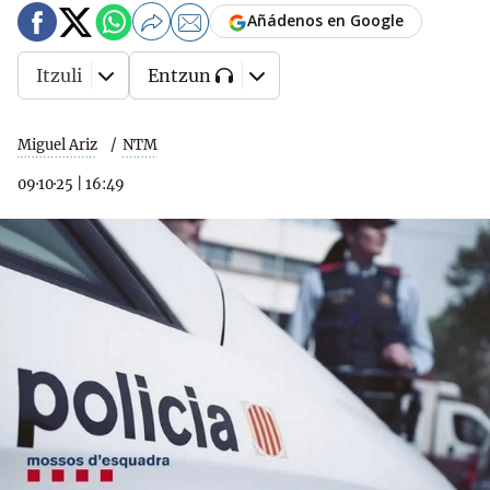
Añádenos en Google
Itzuli
Entzun
Miguel Ariz
NTM
09·10·25
|
16:49