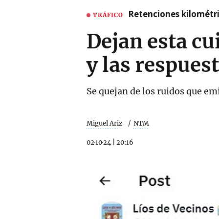
Retenciones kilométri
TRÁFICO
Dejan esta cu
y las respues
Se quejan de los ruidos que em
Miguel Ariz
NTM
02·10·24
|
20:16