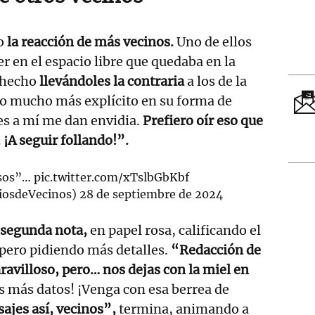
do
la reacción de más vecinos.
Uno de ellos
r en el espacio libre que quedaba en la
a hecho
llevándoles la contraria
a los de la
do mucho más explícito en su forma de
ues a mí me dan envidia.
Prefiero oír eso que
 ¡A seguir follando!”.
osos”…
pic.twitter.com/xTslbGbKbf
LiosdeVecinos)
28 de septiembre de 2024
segunda nota,
en papel rosa, calificando el
, pero pidiendo más detalles.
“Redacción de
ravilloso, pero… nos dejas con la miel en
 más datos! ¡Venga con esa berrea de
jes así, vecinos”,
termina, animando a