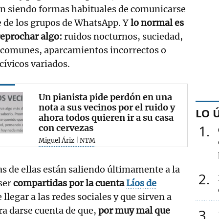
n siendo formas habituales de comunicarse
e de los grupos de WhatsApp. Y
lo normal es
reprochar algo:
ruidos nocturnos, suciedad,
 comunes, aparcamientos incorrectos o
ívicos variados.
Un pianista pide perdón en una
nota a sus vecinos por el ruido y
LO 
ahora todos quieren ir a su casa
1
con cervezas
Miguel Áriz | NTM
 de ellas están saliendo últimamente a la
2
ser
compartidas por la cuenta
Líos de
 llegar a las redes sociales y que sirven a
a darse cuenta de que,
por muy mal que
3