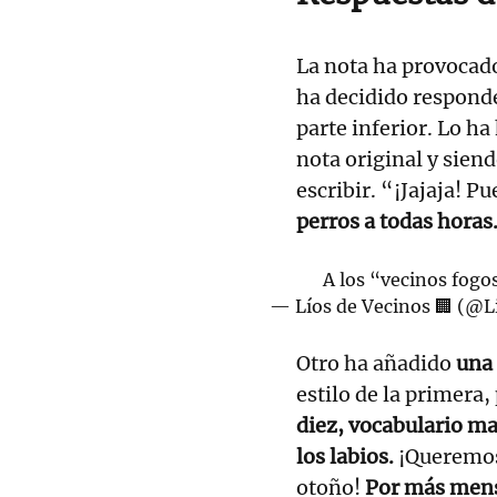
La nota ha provoca
ha decidido responde
parte inferior. Lo h
nota original y sien
escribir. “¡Jajaja! P
perros a todas horas.
A los “vecinos fog
— Líos de Vecinos 🏢 (@
Otro ha añadido
una 
estilo de la primera
diez, vocabulario ma
los labios.
¡Queremos
otoño!
Por más mensa