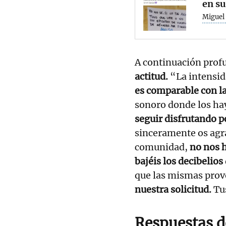
en su
Miguel 
A continuación prof
actitud.
“La intensid
es comparable con la
sonoro donde los hay
seguir disfrutando p
sinceramente os agr
comunidad,
no nos h
bajéis los decibelios
que las mismas pro
nuestra solicitud.
Tus
Respuestas d