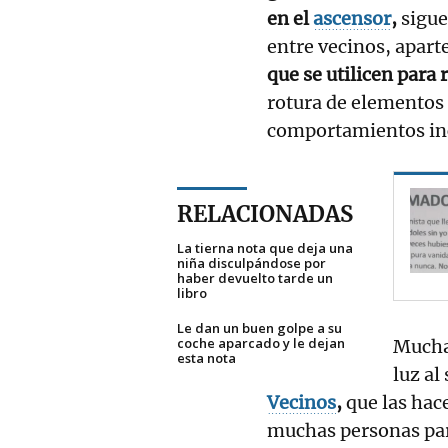
en el
ascensor
,
sigue
entre vecinos, apart
que se utilicen para 
rotura de elementos
comportamientos inc
RELACIONADAS
La tierna nota que deja una
niña disculpándose por
haber devuelto tarde un
libro
Le dan un buen golpe a su
coche aparcado y le dejan
Muchas
esta nota
luz al 
Vecinos
,
que las hace
muchas personas par