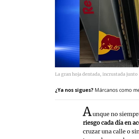
La gran hoja dentada, incrustada junto 
¿Ya nos sigues?
Márcanos como me
A
unque no siempr
riesgo cada día en a
cruzar una calle o s