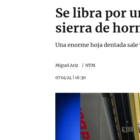
Se libra por 
sierra de ho
Una enorme hoja dentada sale 
Miguel Ariz
NTM
07·04·24
|
16:30