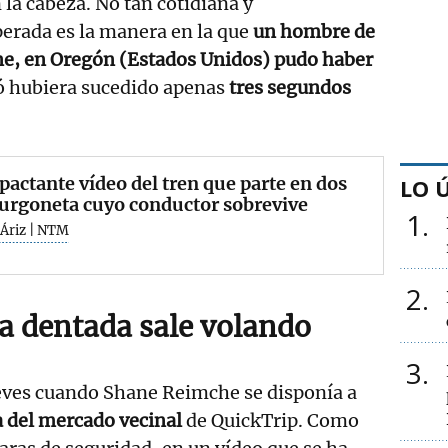
 la cabeza. No tan cotidiana y
erada es la manera en la que
un hombre de
ene, en Oregón (Estados Unidos) pudo haber
só hubiera sucedido apenas
tres segundos
pactante vídeo del tren que parte en dos
LO 
urgoneta cuyo conductor sobrevive
1
 Áriz | NTM
2
a dentada sale volando
3
ueves cuando Shane Reimche se disponía a
ía del mercado vecinal
de QuickTrip. Como