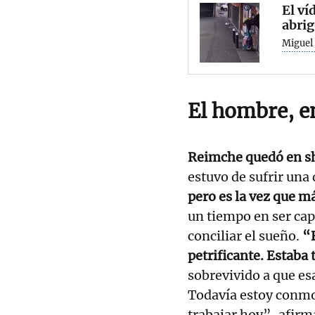
El ví
abrig
Miguel 
El hombre, e
Reimche quedó en s
estuvo de sufrir una 
pero es la vez que m
un tiempo en ser cap
conciliar el sueño.
“E
petrificante. Estaba
sobrevivido a que es
Todavía estoy conmo
trabajar hoy”, afirma