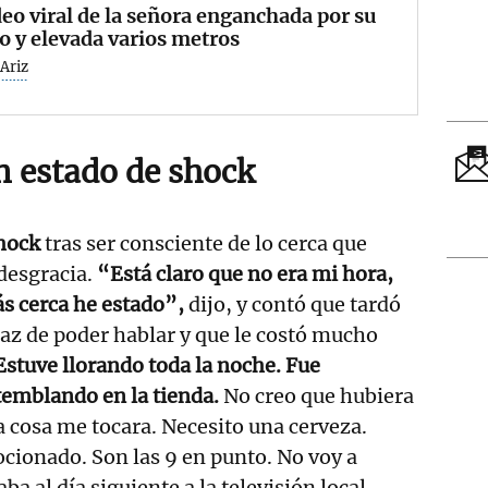
deo viral de la señora enganchada por su
o y elevada varios metros
Ariz
n estado de shock
hock
tras ser consciente de lo cerca que
desgracia.
“Está claro que no era mi hora,
ás cerca he estado”,
dijo, y contó que tardó
az de poder hablar y que le costó mucho
stuve llorando toda la noche. Fue
 temblando en la tienda.
No creo que hubiera
a cosa me tocara. Necesito una cerveza.
cionado. Son las 9 en punto. No voy a
ba al día siguiente a la televisión local.