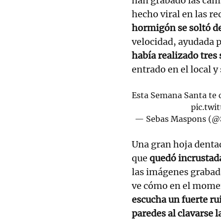
han grabado las cáma
hecho viral en las re
hormigón se soltó d
velocidad, ayudada p
había realizado tres
entrado en el local y
Esta Semana Santa te co
pic.tw
— Sebas Maspons (
Una gran hoja denta
que
quedó incrustada 
las imágenes grabada
ve cómo en el momen
escucha un fuerte ru
paredes al clavarse l