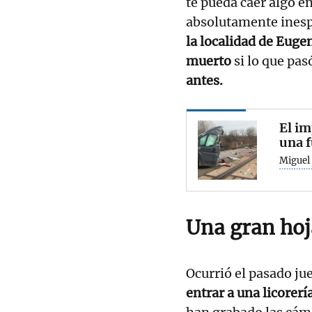
te pueda caer algo en
absolutamente inesp
la localidad de Eug
muerto
si lo que pa
antes.
El im
una f
Miguel
Una gran hoj
Ocurrió el pasado j
entrar a una licorer