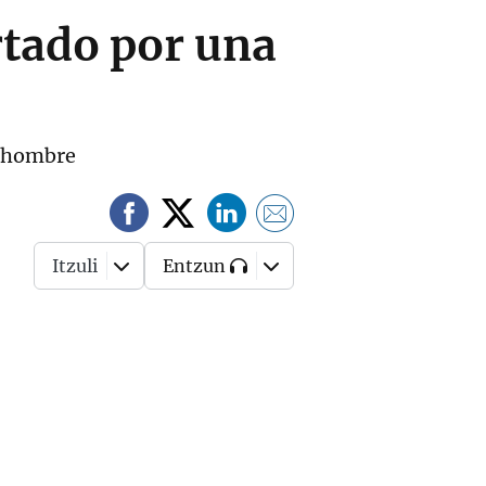
rtado por una
n hombre
Itzuli
Entzun