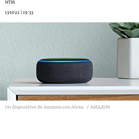
NTM
13·10·22
|
19:33
Un dispositivo de Amazon con Alexa.
AMAZON