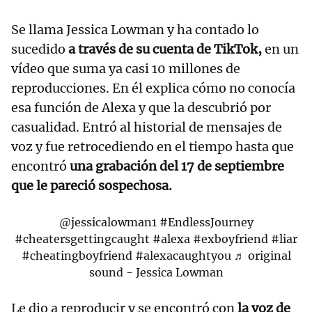
Se llama Jessica Lowman y ha contado lo
sucedido
a través de su cuenta de TikTok,
en un
vídeo que suma ya casi 10 millones de
reproducciones. En él explica cómo no conocía
esa función de Alexa y que la descubrió por
casualidad. Entró al historial de mensajes de
voz y fue retrocediendo en el tiempo hasta que
encontró
una grabación del 17 de septiembre
que le pareció sospechosa.
@jessicalowman1
#EndlessJourney
#cheatersgettingcaught
#alexa
#exboyfriend
#liar
#cheatingboyfriend
#alexacaughtyou
♬ original
sound - Jessica Lowman
Le dio a reproducir y se encontró con
la voz de