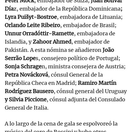
Peter Mock
, embajador de Suiza;
Juan Bolívar
Día
z, embajador de la República Dominicana
;
Lyra Puišyt-Bostroe
, embajadora de Lituania;
Orlando Leite Ribeiro
, embajador de Brasil;
Unnur Orradóttir-Ramette
, embajadora de
Islandia, y
Zahoor Ahmed
, embajador de
Pakistán. A esta nómina se añadieron
João
Serrão Lope
s, consejero político de Portugal;
Sonja Schrage
n, ministra consejera de Austria;
Petra Novácková
, cónsul General de la
República Checa en Madrid;
Ramiro Martín
Rodríguez Bausero
, cónsul general del Uruguay
y Silvia Piccione
, cónsul adjunta del Consulado
General de Italia.
A lo largo de la cena de gala se espolvoreó la
música del coro de Rossini y hubo otros