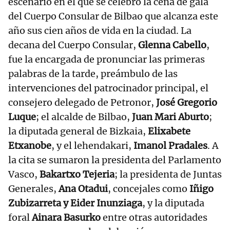
escenario en el que se celebró la cena de gala
del Cuerpo Consular de Bilbao que alcanza este
año sus cien años de vida en la ciudad. La
decana del Cuerpo Consular,
Glenna Cabello
,
fue la encargada de pronunciar las primeras
palabras de la tarde, preámbulo de las
intervenciones del patrocinador principal, el
consejero delegado de Petronor,
José Gregorio
Luque
; el alcalde de Bilbao,
Juan Mari Aburto
;
la diputada general de Bizkaia,
Elixabete
Etxanobe
, y el lehendakari,
Imanol Pradales
. A
la cita se sumaron la presidenta del Parlamento
Vasco,
Bakartxo Tejeria
; la presidenta de Juntas
Generales,
Ana Otadui
, concejales como
Iñigo
Zubizarreta y Eider Inunziaga
, y la diputada
foral
Ainara Basurko
entre otras autoridades