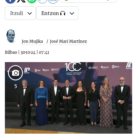
Itzuli
Entzun
Jon Mujika
José Mari Martínez
Bilbao
|
30·10·24
|
07:41
5