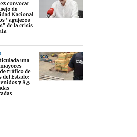
ez convocar
nsejo de
idad Nacional
los "agujeros
" de la crisis
uta
S
ticulada una
s mayores
de tráfico de
 del Estado:
tenidos y 8,5
adas
tadas