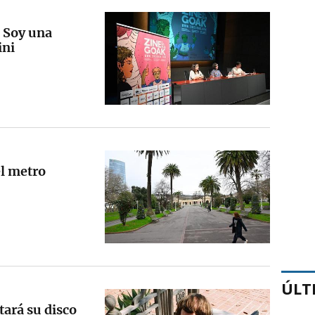
 Soy una
ini
el metro
ÚLT
tará su disco