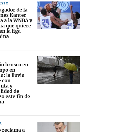
ESTO
ugador de la
nes Kanter
ía a la WNBA y
ia que quiere
en la liga
nina
o brusco en
empo en
a: la lluvia
e con
nta y
ilidad de
o este fin de
na
A
o reclama a