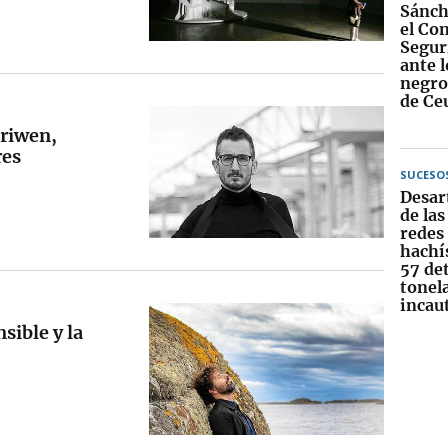
Sánch
el Co
Segur
ante 
negros
de Ce
ariwen,
res
SUCESO
Desar
de la
redes 
hachís
57 de
tonel
incau
sible y la