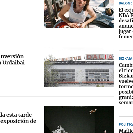
BALONC
El exj
NBA E
desaf
anunc
jugar 
feme
 inversión
BIZKAIA
 Urdaibai
Cambi
el ti
Bizkai
vuelv
torme
posib
graniz
sema
a esta tarde
 exposición de
POLÍTIC
Maíll