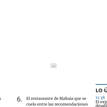
LO 
6
11:38
n
El restaurante de Bizkaia que se
El ex
cuela entre las recomendaciones
desaf