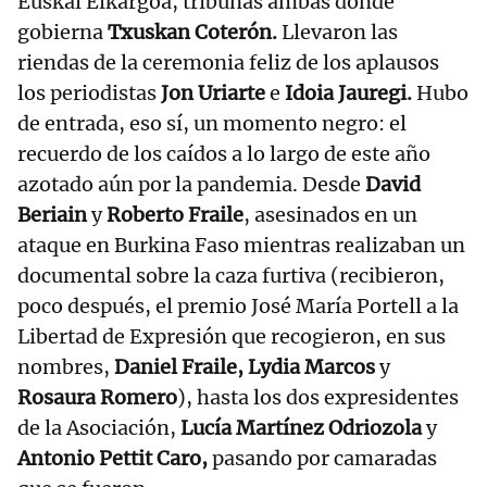
Euskal Elkargoa, tribunas ambas donde
gobierna
Txuskan Coterón.
Llevaron las
riendas de la ceremonia feliz de los aplausos
los periodistas
Jon Uriarte
e
Idoia Jauregi.
Hubo
de entrada, eso sí, un momento negro: el
recuerdo de los caídos a lo largo de este año
azotado aún por la pandemia. Desde
David
Beriain
y
Roberto Fraile
, asesinados en un
ataque en Burkina Faso mientras realizaban un
documental sobre la caza furtiva (recibieron,
poco después, el premio José María Portell a la
Libertad de Expresión que recogieron, en sus
nombres,
Daniel Fraile, Lydia Marcos
y
Rosaura Romero
), hasta los dos expresidentes
de la Asociación,
Lucía Martínez Odriozola
y
Antonio Pettit Caro,
pasando por camaradas