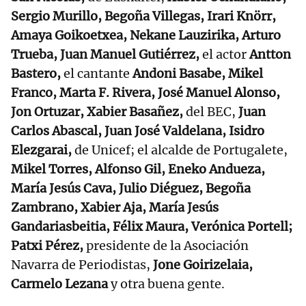
Sergio Murillo, Begoña Villegas, Irari Knörr,
Amaya Goikoetxea, Nekane Lauzirika, Arturo
Trueba, Juan Manuel Gutiérrez,
el actor
Antton
Bastero,
el cantante
Andoni Basabe, Mikel
Franco, Marta F. Rivera, José Manuel Alonso,
Jon Ortuzar, Xabier Basañez,
del BEC,
Juan
Carlos Abascal, Juan José Valdelana, Isidro
Elezgarai,
de Unicef; el alcalde de Portugalete,
Mikel Torres, Alfonso Gil, Eneko Andueza,
María Jesús Cava, Julio Diéguez, Begoña
Zambrano, Xabier Aja, María Jesús
Gandariasbeitia, Félix Maura, Verónica Portell;
Patxi Pérez,
presidente de la Asociación
Navarra de Periodistas,
Jone Goirizelaia,
Carmelo Lezana
y otra buena gente.