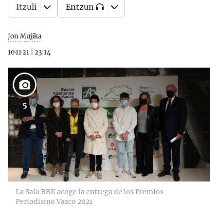
Itzuli
Entzun
Jon Mujika
10·11·21
|
23:14
5
La Sala BBK acoge la entrega de los Premios
Periodismo Vasco 2021