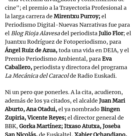
cine"; el premio a la Trayectoria Profesional a
la larga carrera de
Mirentxu Purroy;
el
Periodismo Digital-Nuevas Narrativas fue para
el
Blog Rioja Alavesa
del periodista
Julio Flor
; el
Juantxu Rodríguez de Fotoperiodismo, para
Ángel Ruiz de Azua,
toda una vida en DEIA, y el
Premio Periodismo Ambiental, para
Eva
Caballero,
periodista y directora del programa
La Mecánica del Caracol
de Radio Euskadi.
Ni un pero que ponerles. A la cita, acudieron,
además de los ya citados, el alcalde
Juan Mari
Aburto, Ana Otadui,
el ya nombrado
Bingen
Zupiria, Vicente Reyes;
el director general de
BBK,
Gorka Martínez; Itxaso Atutxa, Joseba
San Nicolás,
de Euskaltel,
Xabier Ochandiano,