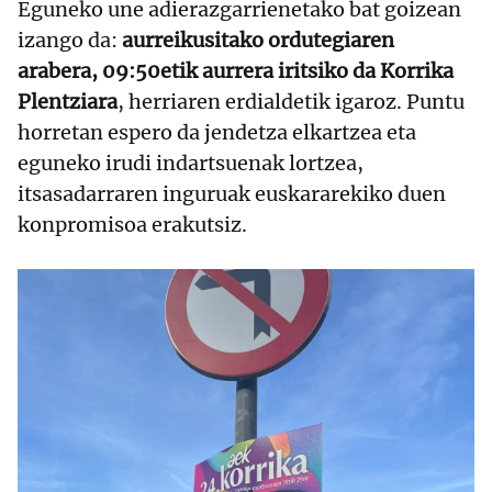
Eguneko une adierazgarrienetako bat goizean
izango da:
aurreikusitako ordutegiaren
arabera, 09:50etik aurrera iritsiko da Korrika
Plentziara
, herriaren erdialdetik igaroz. Puntu
horretan espero da jendetza elkartzea eta
eguneko irudi indartsuenak lortzea,
itsasadarraren inguruak euskararekiko duen
konpromisoa erakutsiz.