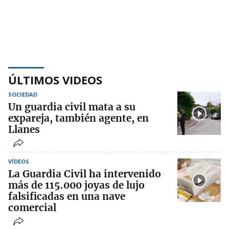
ÚLTIMOS VIDEOS
SOCIEDAD
Un guardia civil mata a su
expareja, también agente, en
Llanes
VÍDEOS
La Guardia Civil ha intervenido
más de 115.000 joyas de lujo
falsificadas en una nave
comercial