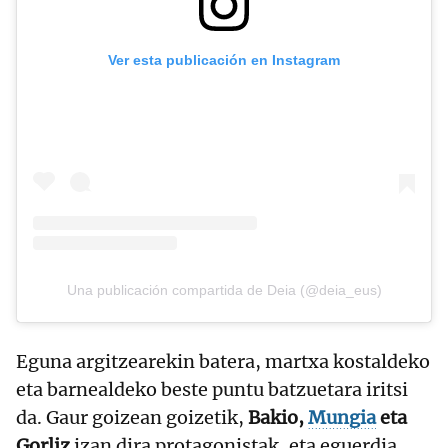
Ver esta publicación en Instagram
Una publicación compartida de Deia (@deia_eus)
Eguna argitzearekin batera, martxa kostaldeko
eta barnealdeko beste puntu batzuetara iritsi
da. Gaur goizean goizetik,
Bakio,
Mungia
eta
Gorliz
izan dira protagonistak, eta eguerdia