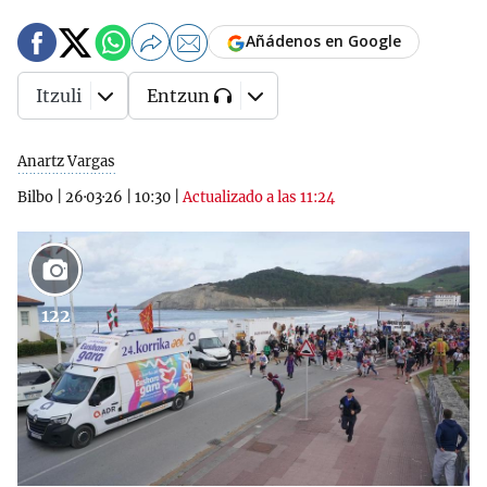
Añádenos en Google
Itzuli
Entzun
Anartz Vargas
Bilbo
|
26·03·26
|
10:30
|
Actualizado a las 11:24
122