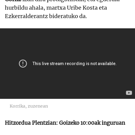
hurbildu ahala, martxa Uribe Kosta eta
Ezkerralderantz bideratuko da.
Korrika, zuzenean
Hitzordua Plentzian: Goizeko 10:00ak inguruan