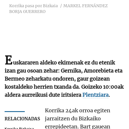
Korrika pasa por Bizkaia
MARKEL FERNÁNDEZ
BORJA GUERRERO
E
uskararen aldeko ekimenak ez du etenik
izan gau osoan zehar: Gernika, Amorebieta eta
Bermeo zeharkatu ondoren, gaur goizean
kostaldeko herrien txanda da. Goizeko 10:00ak
aldera aurreikusi dute iritsiera
Plentziara
.
Korrika 24ak orroa egiten
jarraitzen du Bizkaiko
RELACIONADAS
errepideetan. Bart gauean
Korrika Bizkaira