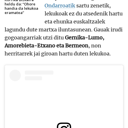
heldu da: “Ohore
Ondarroatik
sartu zenetik,
handia da lekukoa
eramatea”
lekukoak ez du atsedenik hartu
eta ehunka euskaltzalek
lagundu dute martxa iluntasunean. Gauak irudi
gogoangarriak utzi ditu
Gernika-Lumo,
Amorebieta-Etxano eta Bermeon
, non
herritarrek jai giroan hartu duten lekukoa.