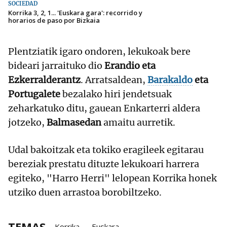
SOCIEDAD
Korrika 3, 2, 1... 'Euskara gara': recorrido y
horarios de paso por Bizkaia
Plentziatik igaro ondoren, lekukoak bere
bideari jarraituko dio
Erandio eta
Ezkerralderantz
. Arratsaldean,
Barakaldo
eta
Portugalete
bezalako hiri jendetsuak
zeharkatuko ditu, gauean Enkarterri aldera
jotzeko,
Balmasedan
amaitu aurretik.
Udal bakoitzak eta tokiko eragileek egitarau
bereziak prestatu dituzte lekukoari harrera
egiteko, "Harro Herri" lelopean Korrika honek
utziko duen arrastoa borobiltzeko.
TEMAS
Korrika
Euskara