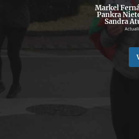
Markel Ferná
Pankra Nieto
Sandra At
Actual