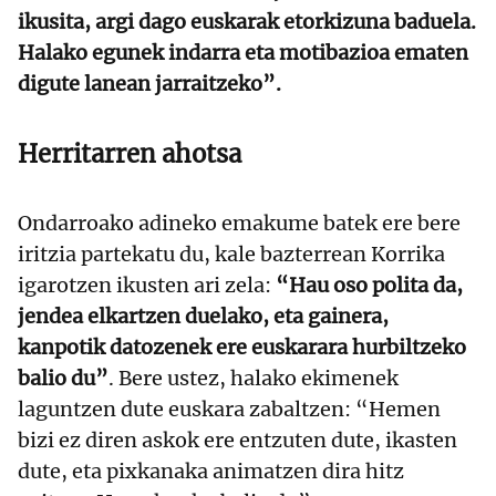
ikusita, argi dago euskarak etorkizuna baduela.
Halako egunek indarra eta motibazioa ematen
digute lanean jarraitzeko”.
Herritarren ahotsa
Ondarroako adineko emakume batek ere bere
iritzia partekatu du, kale bazterrean Korrika
igarotzen ikusten ari zela:
“Hau oso polita da,
jendea elkartzen duelako, eta gainera,
kanpotik datozenek ere euskarara hurbiltzeko
balio du”
. Bere ustez, halako ekimenek
laguntzen dute euskara zabaltzen: “Hemen
bizi ez diren askok ere entzuten dute, ikasten
dute, eta pixkanaka animatzen dira hitz