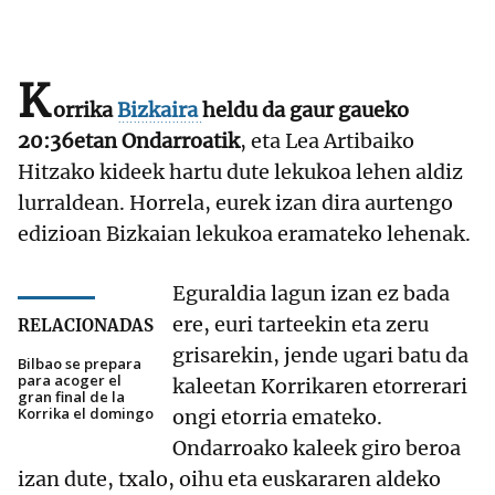
K
orrika
Bizkaira
heldu da gaur gaueko
20:36etan Ondarroatik
, eta Lea Artibaiko
Hitzako kideek hartu dute lekukoa lehen aldiz
lurraldean. Horrela, eurek izan dira aurtengo
edizioan Bizkaian lekukoa eramateko lehenak.
Eguraldia lagun izan ez bada
ere, euri tarteekin eta zeru
RELACIONADAS
grisarekin, jende ugari batu da
Bilbao se prepara
para acoger el
kaleetan Korrikaren etorrerari
gran final de la
Korrika el domingo
ongi etorria emateko.
Ondarroako kaleek giro beroa
izan dute, txalo, oihu eta euskararen aldeko