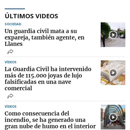
ÚLTIMOS VIDEOS
SOCIEDAD
Un guardia civil mata a su
expareja, también agente, en
Llanes
VÍDEOS
La Guardia Civil ha intervenido
más de 115.000 joyas de lujo
falsificadas en una nave
comercial
VÍDEOS
Como consecuencia del
incendio, se ha generado una
gran nube de humo en el interior