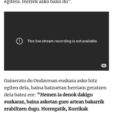
egitera. Horrek asko balio du”.
Gaineratu du Ondarroan euskara asko hitz
egiten dela, baina batzuetan herriam geratzen
dela batez ere:
“Hemen ia denok dakigu
euskaraz, baina askotan gure artean bakarrik
erabiltzen dugu. Horregatik, Korrikak