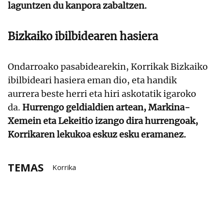
laguntzen du kanpora zabaltzen.
Bizkaiko ibilbidearen hasiera
Ondarroako pasabidearekin, Korrikak Bizkaiko
ibilbideari hasiera eman dio, eta handik
aurrera beste herri eta hiri askotatik igaroko
da.
Hurrengo geldialdien artean, Markina-
Xemein eta Lekeitio izango dira hurrengoak,
Korrikaren lekukoa eskuz esku eramanez.
TEMAS
Korrika