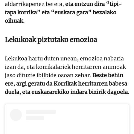
aldarrikapenez beteta,
eta entzun dira “tipi-
tapa korrika” eta “euskara gara” bezalako
oihuak.
Lekukoak piztutako emozioa
Lekukoa hartu duten unean, emozioa nabaria
izan da, eta korrikalariek herritarren animoak
jaso dituzte ibilbide osoan zehar.
Beste behin
ere, argi geratu da Korrikak herritarren babesa
duela, eta euskararekiko indara bizirik dagoela.