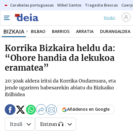
Carabelas portuguesas
Mikel Santos
Tragedia Biescas
Cuerp
Kiosko
BIZKAIA
BILBAO
BARRIOS
ARRATIA
DURANGALDEA
Korrika Bizkaira heldu da:
“Ohore handia da lekukoa
eramatea”
20:30ak aldera iritsi da Korrika Ondarroara, eta
jende ugariren babesarekin abiatu du Bizkaiko
ibilbidea
Añádenos en Google
Itzuli
Entzun