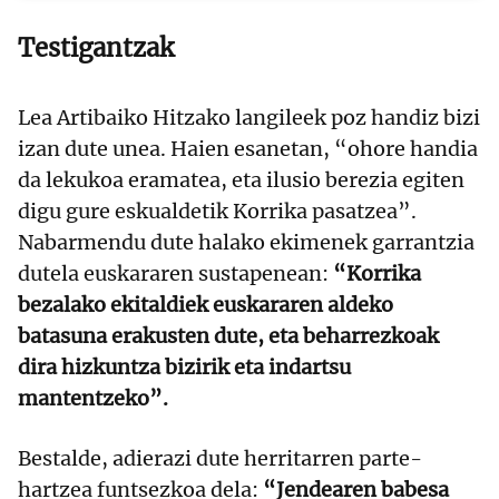
Testigantzak
Lea Artibaiko Hitzako langileek poz handiz bizi
izan dute unea. Haien esanetan, “ohore handia
da lekukoa eramatea, eta ilusio berezia egiten
digu gure eskualdetik Korrika pasatzea”.
Nabarmendu dute halako ekimenek garrantzia
dutela euskararen sustapenean:
“Korrika
bezalako ekitaldiek euskararen aldeko
batasuna erakusten dute, eta beharrezkoak
dira hizkuntza bizirik eta indartsu
mantentzeko”.
Bestalde, adierazi dute herritarren parte-
hartzea funtsezkoa dela:
“Jendearen babesa