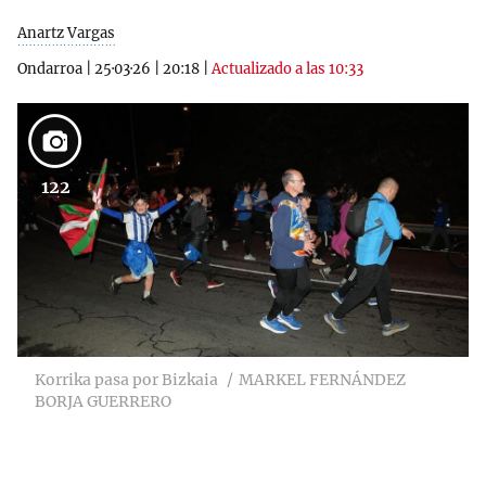
Anartz Vargas
Ondarroa
|
25·03·26
|
20:18
|
Actualizado a las 10:33
122
Korrika pasa por Bizkaia
MARKEL FERNÁNDEZ
BORJA GUERRERO