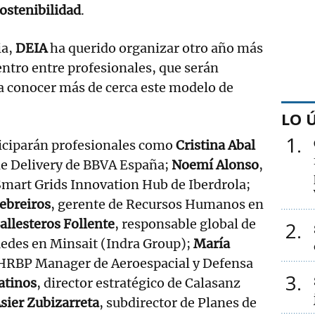
ostenibilidad
.
ia,
DEIA
ha querido organizar otro año más
ntro entre profesionales, que serán
a conocer más de cerca este modelo de
LO 
1
ticiparán profesionales como
Cristina Abal
 de Delivery de BBVA España;
Noemí Alonso
,
Smart Grids Innovation Hub de Iberdrola;
ebreiros
, gerente de Recursos Humanos en
Ballesteros Follente
, responsable global de
2
Redes en Minsait (Indra Group);
María
 HRBP Manager de Aeroespacial y Defensa
3
atinos
, director estratégico de Calasanz
sier Zubizarreta
, subdirector de Planes de