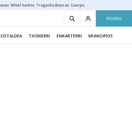
uesas
Mikel Santos
Tragedia Biescas
Cuerpo ría
Inmigración Bizkaia
Kiosko
KOSTALDEA
TXORIERRI
ENKARTERRI
MUNICIPIOS