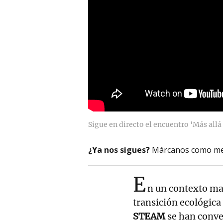
Sigue en directo el encuentro 'Más allá 
¿Ya nos sigues?
Márcanos como me
E
n un contexto mar
transición ecológica 
STEAM
se han conver