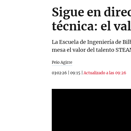
Sigue en dire
técnica: el v
La Escuela de Ingeniería de Bi
mesa el valor del talento STEA
Peio Agirre
03·02·26
|
09:15
|
Actualizado a las 09:26