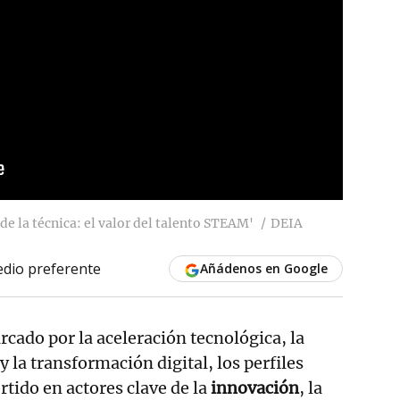
de la técnica: el valor del talento STEAM'
DEIA
dio preferente
Añádenos en Google
cado por la aceleración tecnológica, la
y la transformación digital, los perfiles
tido en actores clave de la
innovación
, la