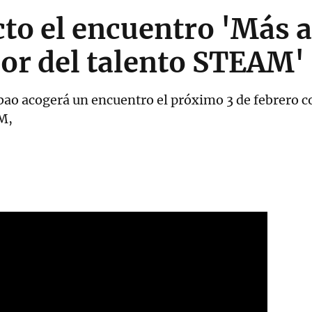
cto el encuentro 'Más al
alor del talento STEAM'
lbao acogerá un encuentro el próximo 3 de febrero c
M,