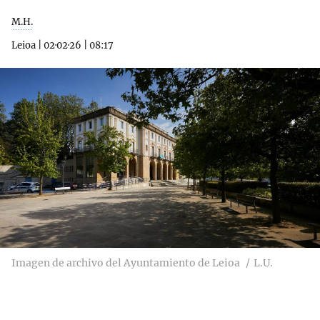
M.H.
Leioa
|
02·02·26
|
08:17
Imagen de archivo del Ayuntamiento de Leioa
L.U.