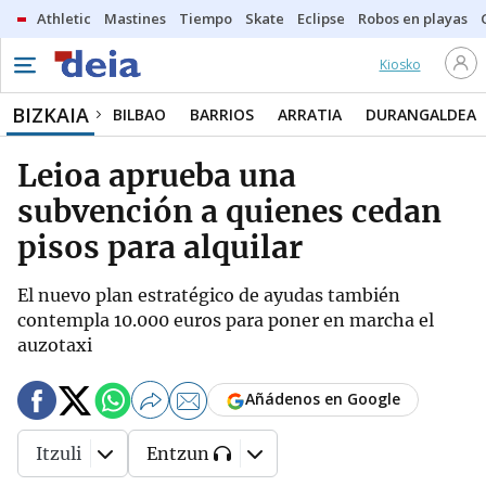
Athletic
Mastines
Tiempo
Skate
Eclipse
Robos en playas
Kiosko
BIZKAIA
BILBAO
BARRIOS
ARRATIA
DURANGALDEA
Leioa aprueba una
subvención a quienes cedan
pisos para alquilar
El nuevo plan estratégico de ayudas también
contempla 10.000 euros para poner en marcha el
auzotaxi
Añádenos en Google
Itzuli
Entzun