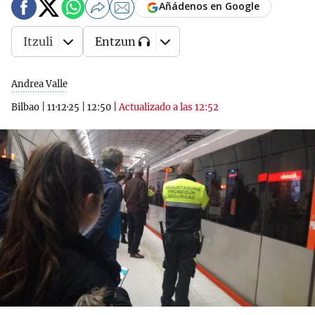
Añádenos en Google
Itzuli
Entzun
Andrea Valle
Bilbao
|
11·12·25
|
12:50
|
Actualizado a las 12:52