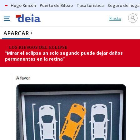
Hugo Rincón
Puerto de Bilbao
Tasa turística
Seguro de hoga
Kiosko
APARCAR
LOS RIESGOS DEL ECLIPSE
“Mirar el eclipse un solo segundo puede dejar daños
permanentes en la retina”