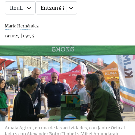
Itzuli
Entzun
Marta Hernández
19·10·25
|
09:55
Amaia Agirre, en una de las actividades, con Janire Ocio al
lado y con Alexander Boto (Ihobe) y Mikel Amundarain