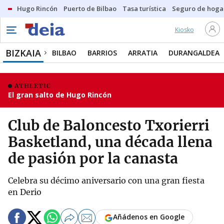
Hugo Rincón
Puerto de Bilbao
Tasa turística
Seguro de hoga
Kiosko
BIZKAIA
BILBAO
BARRIOS
ARRATIA
DURANGALDEA
ATHLETIC
El gran salto de Hugo Rincón
Club de Baloncesto Txorierri
Basketland, una década llena
de pasión por la canasta
Celebra su décimo aniversario con una gran fiesta
en Derio
Añádenos en Google