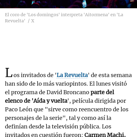
El coro de 'Los domingos' interpreta 'Aitormena' en 'La
Revuelta'
X
L
os invitados de '
La Revuelta
' de esta semana
han sido de lo más variopintos. El lunes visitó
el programa de David Broncano
parte del
elenco de 'Aída y vuelta
', película dirigida por
Paco León que "sirve como reencuentro de los
personajes de la serie", tal y como así la
definían desde la televisión pública. Los
invitados en cuestión fueron:
Carmen Machi,