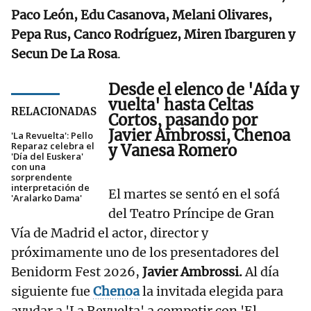
Paco León, Edu Casanova, Melani Olivares,
Pepa Rus, Canco Rodríguez, Miren Ibarguren y
Secun De La Rosa
.
Desde el elenco
de 'Aída y
vuelta' hasta Celtas
RELACIONADAS
Cortos, pasando por
Javier Ambrossi, Chenoa
'La Revuelta': Pello
Reparaz celebra el
y Vanesa Romero
'Día del Euskera'
con una
sorprendente
interpretación de
El martes se sentó en el sofá
'Aralarko Dama'
del Teatro Príncipe de Gran
Vía de Madrid el actor, director y
próximamente uno de los presentadores del
Benidorm Fest 2026,
Javier Ambrossi.
Al día
siguiente fue
Chenoa
la invitada elegida para
ayudar a 'La Revuelta' a competir con 'El