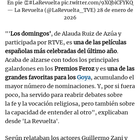
En pie 👏
#LaRevuelta
pic.twitter.com/9XQbiCFYKQ
— La Revuelta (@LaRevuelta_TVE)
28 de enero de
2026
"'
Los domingos'
, de Alauda Ruiz de Azúa y
participada por RTVE, es
una de las películas
españolas más celebradas del último año
.
Acaba de alzarse con todos los principales
galardones en los
Premios Feroz
y es
una de las
grandes favoritas para los
Goya
, acumulando el
mayor número de nominaciones. Y, por si fuera
poco, ha servido para reabrir debates sobre
la fe y la vocación religiosa, pero también sobre
la capacidad de entender al otro", explicaban
desde 'La Revuelta'.
Según relataban los actores Guillermo Zani y