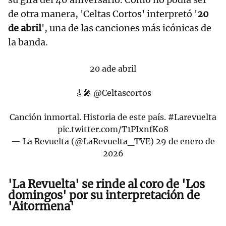
de otra manera, 'Celtas Cortos' interpretó '
20
de abril
', una de las canciones más icónicas de
la banda.
20 ade abril
🎸🎤
@Celtascortos
Canción inmortal. Historia de este país.
#Larevuelta
pic.twitter.com/T1PIxnfKo8
— La Revuelta (@LaRevuelta_TVE)
29 de enero de
2026
'La Revuelta' se rinde al
coro de
'Los
domingos' por su interpretación de
'Aitormena'