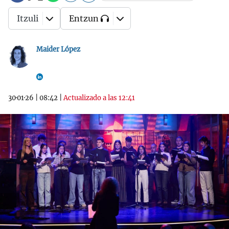
Itzuli
Entzun
Maider López
30·01·26
|
08:42
|
Actualizado a las 12:41