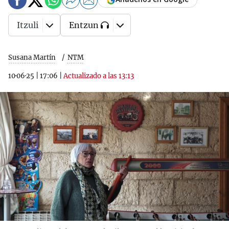
Itzuli
Entzun
Susana Martín
NTM
10·06·25
|
17:06
|
Actualizado a las 13:13