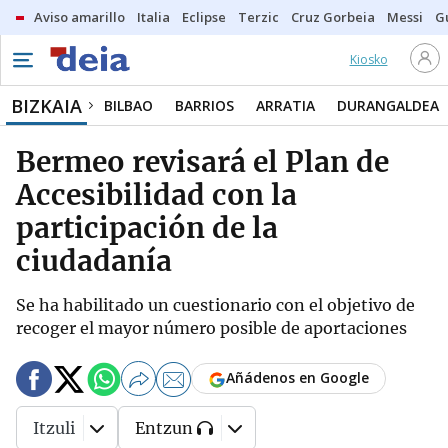
Aviso amarillo
Italia
Eclipse
Terzic
Cruz Gorbeia
Messi
G
Kiosko
BIZKAIA
BILBAO
BARRIOS
ARRATIA
DURANGALDEA
Bermeo revisará el Plan de
Accesibilidad con la
participación de la
ciudadanía
Se ha habilitado un cuestionario con el objetivo de
recoger el mayor número posible de aportaciones
Añádenos en Google
Itzuli
Entzun