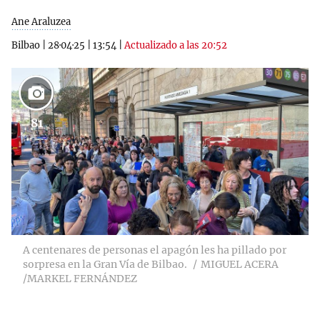
Ane Araluzea
Bilbao
|
28·04·25
|
13:54
|
Actualizado a las 20:52
81
A centenares de personas el apagón les ha pillado por
sorpresa en la Gran Vía de Bilbao.
MIGUEL ACERA
/MARKEL FERNÁNDEZ