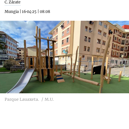
C. Zárate
Mungia
|
16·04·25
|
08:08
Parque Lauaxeta.
M.U.