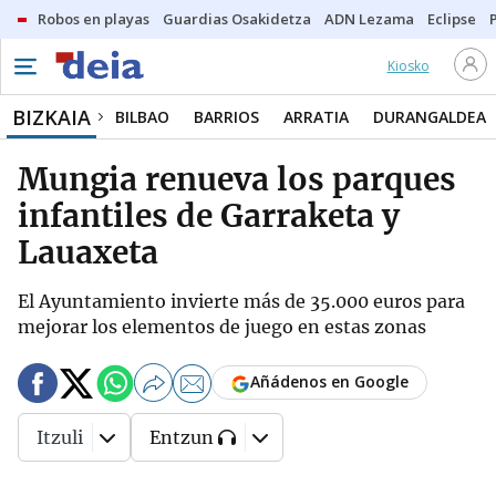
Robos en playas
Guardias Osakidetza
ADN Lezama
Eclipse
Kiosko
BIZKAIA
BILBAO
BARRIOS
ARRATIA
DURANGALDEA
Mungia renueva los parques
infantiles de Garraketa y
Lauaxeta
El Ayuntamiento invierte más de 35.000 euros para
mejorar los elementos de juego en estas zonas
Añádenos en Google
Itzuli
Entzun