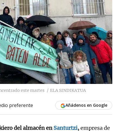
oncentrado este martes
ELA SINDIKATUA
dio preferente
Añádenos en Google
okiero del almacén en
Santurtzi
,
empresa de