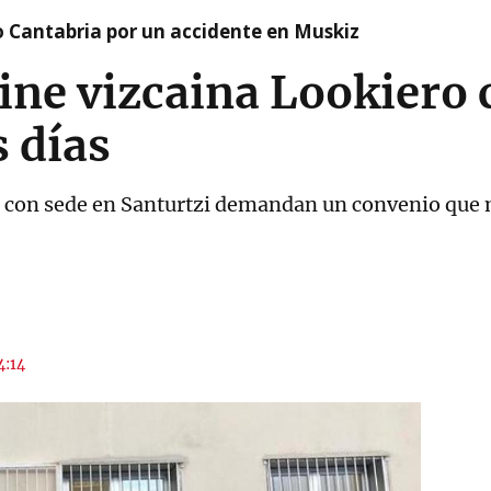
o Cantabria por un accidente en Muskiz
line vizcaina Lookier
s días
a con sede en Santurtzi demandan un convenio que 
4:14