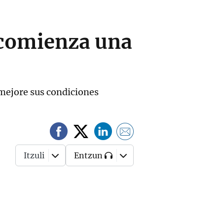
o comienza una
mejore sus condiciones
Itzuli
Entzun