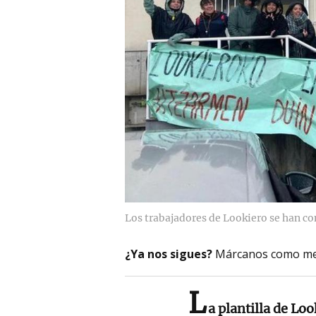
Los trabajadores de Lookiero se han c
¿Ya nos sigues?
Márcanos como me
L
a plantilla de Lo