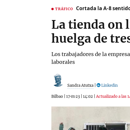
Cortada la A-8 sentid
TRÁFICO
La tienda on 
huelga de tre
Los trabajadores de la empres
laborales
Sandra Atutxa
|
Linkedin
Bilbao
|
17·01·23
|
14:02
|
Actualizado a las 1