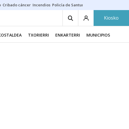
o
Cribado cáncer
Incendios
Policía de Santurtzi
Aeropuerto de Bilba
Kiosko
KOSTALDEA
TXORIERRI
ENKARTERRI
MUNICIPIOS