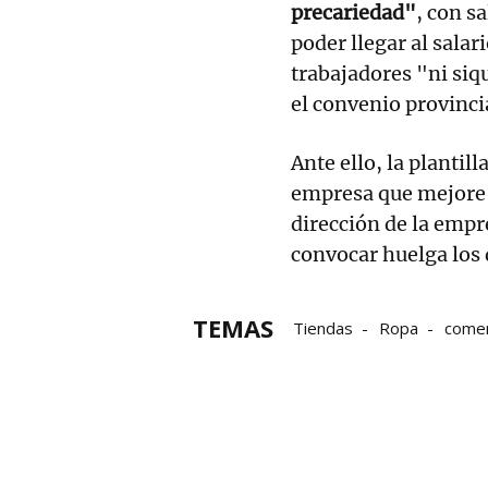
precariedad"
, con s
poder llegar al sala
trabajadores "ni siq
el convenio provinci
Ante ello, la plantil
empresa que mejore s
dirección de la empr
convocar huelga los d
TEMAS
Tiendas
Ropa
comer