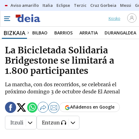
Aviso amarillo
Italia
Eclipse
Terzic
Cruz Gorbeia
Messi
G
Kiosko
BIZKAIA
BILBAO
BARRIOS
ARRATIA
DURANGALDEA
La Bicicletada Solidaria
Bridgestone se limitará a
1.800 participantes
La marcha, con dos recorridos, se celebrará el
próximo domingo 3 de octubre desde El Arenal
Añádenos en Google
Itzuli
Entzun