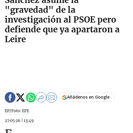
Sánchez asume la
"gravedad" de la
investigación al PSOE pero
defiende que ya apartaron a
Leire
Añádenos en Google
EP/Foto: EFE
27·05·26
|
13:49