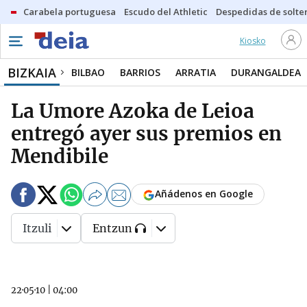
Carabela portuguesa
Escudo del Athletic
Despedidas de solte
Kiosko
BIZKAIA
BILBAO
BARRIOS
ARRATIA
DURANGALDEA
La Umore Azoka de Leioa
entregó ayer sus premios en
Mendibile
Añádenos en Google
Itzuli
Entzun
22·05·10
|
04:00