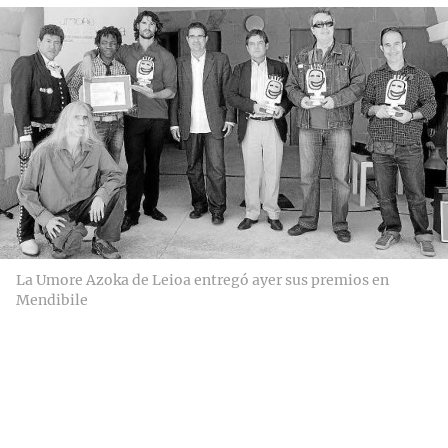
La Umore Azoka de Leioa entregó ayer sus premios en
Mendibile