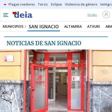
Plagas roedores
Terzic
Eclipse
Violencia de género
Inmigra
Kiosko
MUNICIPIOS
SAN IGNACIO
SAN IGNACIO
MUNICIPIOS
ALTAMIRA
ATXURI
AB
ALTAMIRA
NOTICIAS DE SAN IGNACIO
ATXURI
ABANDO
SAN ADRIAN
ARANGOITI
ARABELLA