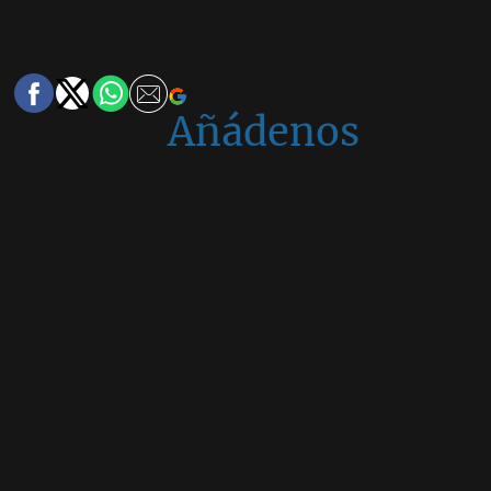
Añádenos
en
Google