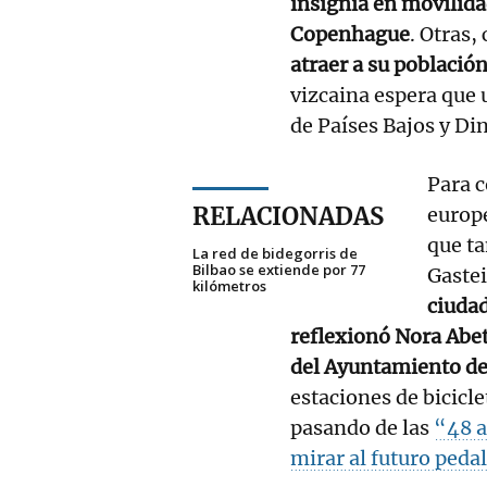
insignia en movilid
Copenhague
. Otras
atraer a su població
vizcaina espera que 
de Países Bajos y Di
Para 
RELACIONADAS
europe
que ta
La red de bidegorris de
Bilbao se extiende por 77
Gastei
kilómetros
ciuda
reflexionó Nora Abet
del Ayuntamiento de
estaciones de bicicl
pasando de las
“48 a
mirar al futuro peda