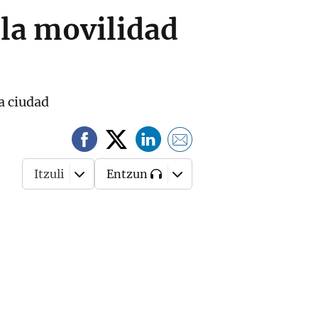
 la movilidad
a ciudad
Itzuli
Entzun