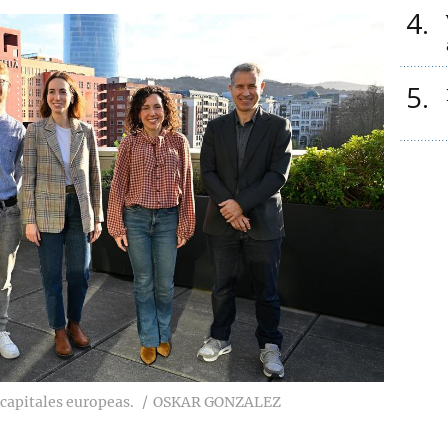
4
5
 capitales europeas.
OSKAR GONZALEZ