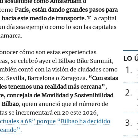
ad sostenible como Ámsterdam o
, como
París, están dando grandes pasos para
n hacia este medio de transporte.
Y la capital
un día sea ejemplo como lo son las capitales
namarca.
conocer cómo son estas experiencias
LO 
as, se celebró ayer el Bilbao Bike Summit,
1
mbién contó con la visión de ciudades como
z, Sevilla, Barcelona o Zaragoza
. “Con estas
des tenemos una realidad más cercana”,
2
e, concejala de Movilidad y Sostenibilidad
 Bilbao
, quien anunció que el número de
etas se incrementará en 20 este 2026,
3
ctuales a 68” porque “Bilbao ha decidido
leando”.