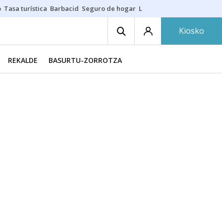
o
Tasa turística
Barbacid
Seguro de hogar
Lío Athletic-Osasuna
Mast
Kiosko
REKALDE
BASURTU-ZORROTZA