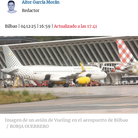
Aitor García Morán
Redactor
Bilbao
|
04·12·25
|
16:59
|
Actualizado a las 17:41
Imagen de un avión de Vueling en el aeropuerto de Bilbao
BORJA GUERRERO