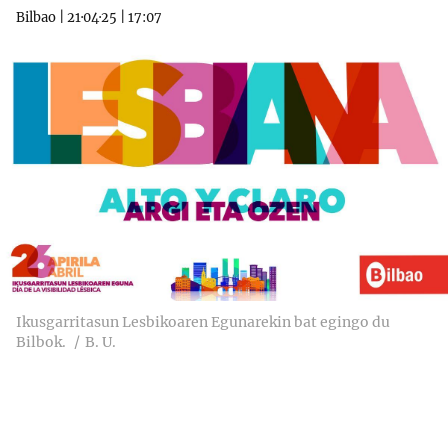
Bilbao
|
21·04·25
|
17:07
Ikusgarritasun Lesbikoaren Egunarekin bat egingo du
Bilbok.
B. U.