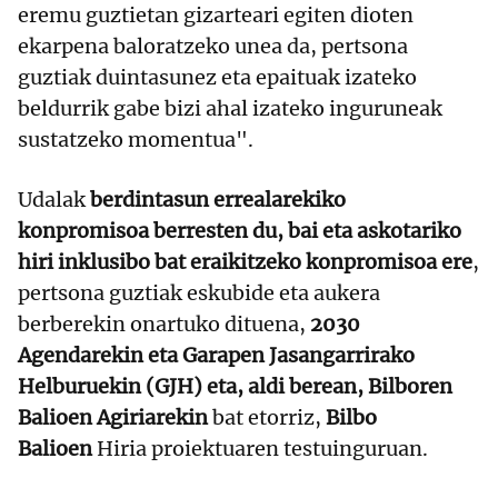
eremu guztietan gizarteari egiten dioten
ekarpena baloratzeko unea da, pertsona
guztiak duintasunez eta epaituak izateko
beldurrik gabe bizi ahal izateko inguruneak
sustatzeko momentua".
Udalak
berdintasun errealarekiko
konpromisoa berresten du, bai eta askotariko
hiri inklusibo bat eraikitzeko konpromisoa ere
,
pertsona guztiak eskubide eta aukera
berberekin onartuko dituena,
2030
Agendarekin eta Garapen Jasangarrirako
Helburuekin (GJH) eta, aldi berean, Bilboren
Balioen Agiriarekin
bat etorriz,
Bilbo
Balioen
Hiria proiektuaren testuinguruan.