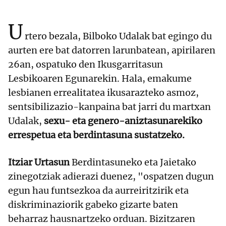
U
rtero bezala, Bilboko Udalak bat egingo du
aurten ere bat datorren larunbatean, apirilaren
26an, ospatuko den Ikusgarritasun
Lesbikoaren Egunarekin. Hala, emakume
lesbianen errealitatea ikusarazteko asmoz,
sentsibilizazio-kanpaina bat jarri du martxan
Udalak,
sexu- eta genero-aniztasunarekiko
errespetua eta berdintasuna sustatzeko.
Itziar Urtasun
Berdintasuneko eta Jaietako
zinegotziak adierazi duenez, "ospatzen dugun
egun hau funtsezkoa da aurreiritzirik eta
diskriminaziorik gabeko gizarte baten
beharraz hausnartzeko orduan. Bizitzaren