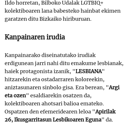
Ildo horretan, Bilboko Udalak LGTBIQ+
kolektiboaren lana babesteko hainbat ekimen
garatzen ditu Bizkaiko hiriburuan.
Kanpainaren irudia
Kanpainarako diseinatutako irudiak
erdigunean jarri nahi ditu emakume lesbianak,
haiek protagonista izanik, "
LESBIANA
"
hitzarekin eta ostadarraren koloreekin,
aniztasunaren sinbolo gisa. Era berean, "
Argi
eta ozen
" esaldiarekin osatzen da,
kolektiboaren ahotsari balioa emateko.
Ospatzen den efemeridearen leloa "
Apirilak
26, Ikusgarritasun Lesbikoaren Eguna
" da.