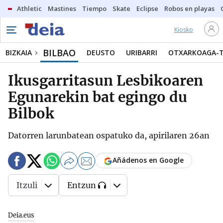
Athletic
Mastines
Tiempo
Skate
Eclipse
Robos en playas
Kiosko
BILBAO
BIZKAIA
DEUSTO
URIBARRI
OTXARKOAGA-
Ikusgarritasun Lesbikoaren
Egunarekin bat egingo du
Bilbok
Datorren larunbatean ospatuko da, apirilaren 26an
Añádenos en Google
Itzuli
Entzun
Deia.eus