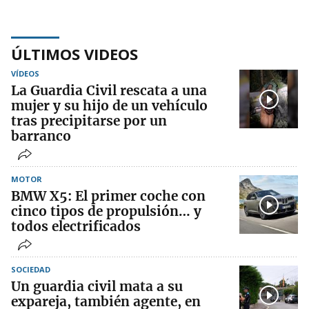
ÚLTIMOS VIDEOS
VÍDEOS
La Guardia Civil rescata a una
mujer y su hijo de un vehículo
tras precipitarse por un
barranco
MOTOR
BMW X5: El primer coche con
cinco tipos de propulsión… y
todos electrificados
SOCIEDAD
Un guardia civil mata a su
expareja, también agente, en