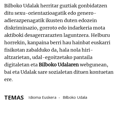
Bilboko Udalak herritar guztiak gonbidatzen
ditu sexu-orientazioagatik edo genero-
adierazpenagatik ikusten duten edozein
diskriminazio, gorroto edo indarkeria mota
aktiboki desagerrarazten laguntzera. Helburu
horrekin, kanpaina berri hau hainbat euskarri
fisikotan zabalduko da, hala nola hiri-
altzarietan, udal-egoitzetako pantaila
digitaletan eta
Bilboko Udalaren
webgunean,
bai eta Udalak sare sozialetan dituen kontuetan
ere.
TEMAS
Idioma Euskera
Bilboko Udala