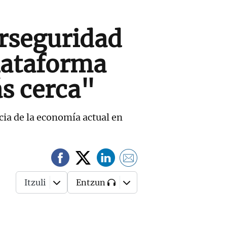
erseguridad
lataforma
s cerca"
ncia de la economía actual en
Itzuli
Entzun