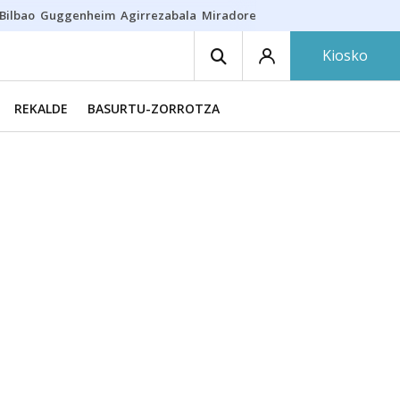
Bilbao
Guggenheim
Agirrezabala
Miradores en Bilbao
Arrese
Sequí
Kiosko
REKALDE
BASURTU-ZORROTZA